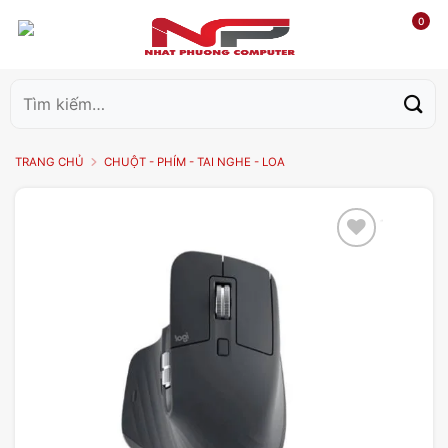
0
Tìm
kiếm:
TRANG CHỦ
CHUỘT - PHÍM - TAI NGHE - LOA
Add to
wishlist