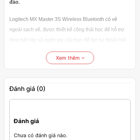
đáo.
Logitech MX Master 3S Wireless Bluetooth có vẻ
ngoài sạch sẽ, được thiết kế công thái học để hỗ trợ
lòng bàn tay và ngón tay của bạn để tạo sự thoải mái
trong thời gian dài sử dụng. Ngoài ra, với góc nghiêng
Xem thêm
chuột độc đáo để bạn có thể đặt tay ở tư thế tự nhiên
hơn, mang đến trải nghiệm tốt nhất khi sử dụng.
Đánh giá (0)
Đánh giá
Chưa có đánh giá nào.