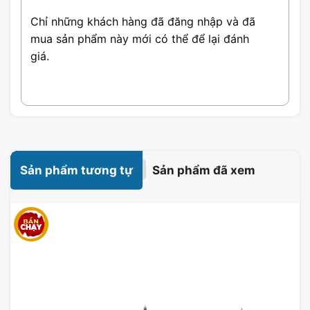
Chỉ những khách hàng đã đăng nhập và đã
mua sản phẩm này mới có thể để lại đánh
giá.
Sản phẩm tương tự
Sản phẩm đã xem
Chuột không dây Logitech MX Master 3S
Bên cạnh đó, chuột không dây Logitech có kích thước
nhỏ gọn 124,9 x 8,43 x 5,1cm cùng với trọng lượng
141g cho phép người dùng dễ dàng cầm nắm và sử
dụng trong thời gian dài. Bánh xe cuộn bên theo