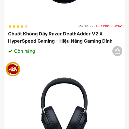
tối ưu hơn khi sử dụng các ứng dụng như Adobe
Photoshop, Google Chrome, Zoom, Microsoft Teams,
Mã SP:
RZ01-04130100-R3A1
v.v.
Chuột Không Dây Razer DeathAdder V2 X
HyperSpeed Gaming – Hiệu Năng Gaming Đỉnh
Thời lượng pin lên đến 70 ngày khi sạc đầy, trang
Cao 03/2025
Còn hàng
bị các kết nối hiện đại.
Logitech MX Master 3S Wireless Bluetooth khi được
sạc đầy sẽ cho thời gian sử dụng lên đến 70 ngày nên
bạn có thể thoải mái sử dụng trong thời gian dài mà
không cần phải sạc lại nhiều lần. Ngoài ra, chuột cũng
có khả năng sử dụng 3 phút sau 1 phút sạc nhanh.
Bên cạnh đó, chuột còn được trang bị các cổng kết nối