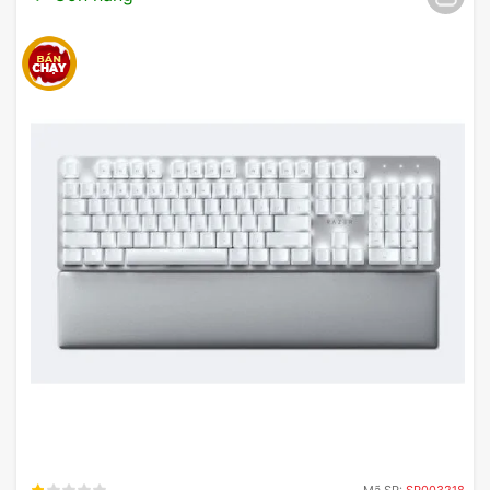
Được trang bị 7 nút điều hướng, được cá nhân
hóa thông qua ứng dụng cài đặt Logitech Options.
Chuột không dây Logitech MX Master 3S Wireless
Bluetooth có 7 nút bấm được đặt ở những vị trí thuận
tiện, hỗ trợ tối đa mọi nhu cầu sử dụng, giúp bạn truy
cập nhanh chóng và trực quan. Đồng thời, chuột cho
phép bạn thao tác nhanh tay để xử lý công việc thiết
kế, biên tập video… một cách hiệu quả.
Mã SP:
SP003218