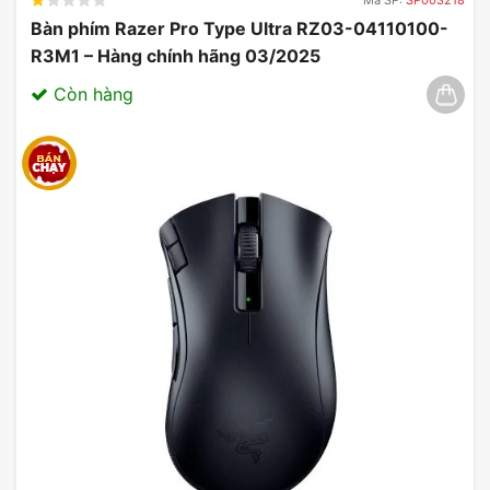
Bàn phím Razer Pro Type Ultra RZ03-04110100-
R3M1 – Hàng chính hãng 03/2025
Còn hàng
Chuột không dây Logitech MX Master 3S
Logitech MX Master 3S Wireless Bluetooth cá nhân
hóa mọi hành động và thiết lập theo dõi thông qua ứng
dụng cài đặt Logitech Options. Bạn có thể tùy chỉnh
các cài đặt trước để giúp bạn làm việc nhanh hơn và