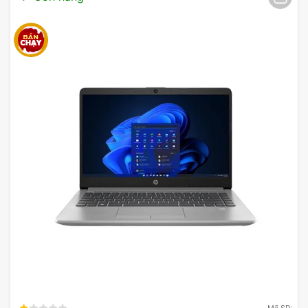
1TB SSD cho hiệu quả lưu trữ & tốc độ
Hệ thống lưu trữ
1TB SSD
mang lại cho
ASUS
Vivobook S 15
một lợi thế vượt trội về tốc độ và
hiệu suất. SSD không chỉ nhanh hơn nhiều so với ổ
cứng HDD truyền thống ở mặt đọc và ghi dữ liệu
mà còn giúp khởi động hệ điều hành và các ứng
dụng nhanh chóng hơn. Với 1TB dung lượng lưu trữ,
Mã SP: