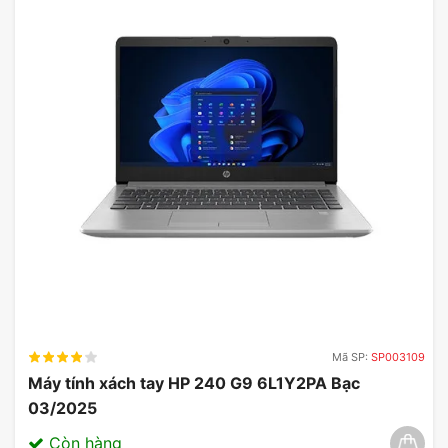
Sự kết hợp giữa chip Snapdragon X1E và
32GB
RAM
cung cấp khả năng đa nhiệm vượt trội. Với
dung lượng RAM này, người dùng có thể dễ dàng
mở nhiều ứng dụng cùng một lúc mà không gặp
phải tình trạng lag hay giật. Điều này cực kỳ thuận
lợi cho những người làm việc trong lĩnh vực sáng
tạo hoặc lập trình viên, những người thường xuyên
sử dụng các phần mềm nặng và cần một môi
trường làm việc ổn định và mượt mà.
Mã SP:
SP003109
Máy tính xách tay HP 240 G9 6L1Y2PA Bạc
03/2025
Còn hàng