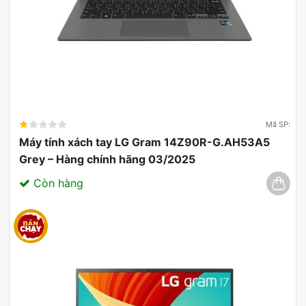
Mã SP:
Máy tính xách tay LG Gram 14Z90R-G.AH53A5
Grey – Hàng chính hãng 03/2025
Còn hàng
Việc cập nhật và hỗ trợ bảo mật cũng là một điểm
cộng lớn với Windows 11 Home. Hệ điều hành này
cung cấp các bảo mật mạnh mẽ hơn để bảo vệ dữ
liệu cá nhân của người dùng, đồng thời cập nhật tự
động để người dùng luôn có những tính năng và
phương pháp bảo vệ mới nhất.