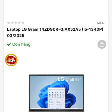
Mã SP:
Laptop LG Gram 14ZD90R-G.AX52A5 (I5-1340P)
03/2025
Còn hàng
Pin & Âm Thanh
Dung lượng pin:
Pin dung lượng lớn, cung cấp thời
gian sử dụng lâu dài, lý tưởng cho công việc cả
ngày.
Công nghệ sạc:
Hỗ trợ sạc nhanh, giúp giảm thời
gian sạc pin.
Hệ thống loa:
Âm thanh chất lượng tốt, phù hợp
cho các cuộc họp và trình chiếu.