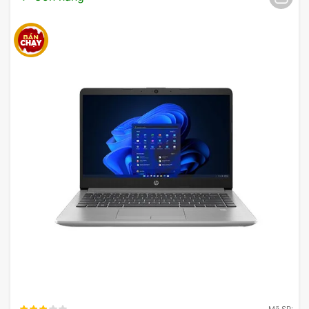
khả năng xử lý đồ họa cơ bản và các ứng dụng
văn phòng, giải trí nhẹ nhàng.
Bảo Mật & Kết Nối
Bảo mật:
Các tính năng bảo mật tiên tiến như cảm
biến vân tay, camera IR cho nhận diện khuôn mặt,
TPM 2.0 và các công nghệ bảo mật của HP.
Cổng kết nối:
Các cổng phổ biến như USB Type-A,
USB Type-C, HDMI, RJ-45 và jack tai nghe 3.5mm.
Kết nối không dây:
Wi-Fi 6 và Bluetooth 5.2, đảm
bảo kết nối mạng nhanh chóng và ổn định.
HP EliteBook 640 G11 A7LB1PT tích hợp các tính
năng bảo mật tiên tiến để bảo vệ dữ liệu và thông
tin cá nhân của người dùng. Các tính năng bao
gồm cảm biến vân tay, camera hồng ngoại hỗ trợ
nhận diện khuôn mặt và TPM 2.0 để mã hóa dữ
Mã SP: