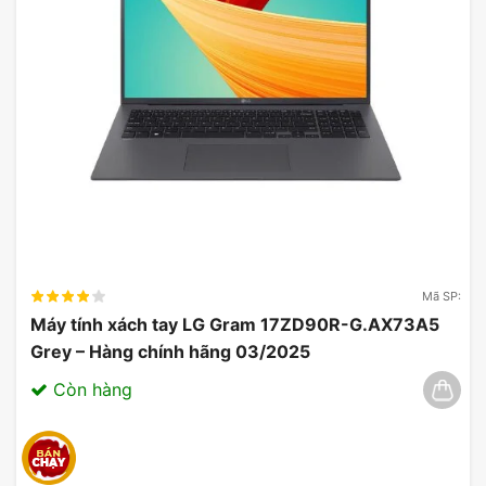
RAM:
16GB DDR4, hỗ trợ xử lý mượt mà các ứng
dụng và tác vụ đa nhiệm.
Ổ cứng:
512GB SSD, cung cấp tốc độ truy xuất dữ
liệu nhanh và không gian lưu trữ đủ rộng.
Laptop HP EliteBook 640 G11 A7LB1PT được trang
bị bộ vi xử lý Intel Core Ultra 5-125U, cung cấp
hiệu suất mạnh mẽ cho các tác vụ văn phòng và
ứng dụng doanh nghiệp. Bộ nhớ RAM 16GB DDR4
đảm bảo khả năng hoạt động mượt mà ngay cả
khi xử lý nhiều ứng dụng đồng thời. Ổ cứng SSD
Mã SP:
512GB NVMe PCIe không chỉ cung cấp không gian
Máy tính xách tay LG Gram 17ZD90R-G.AX73A5
lưu trữ rộng rãi mà còn đảm bảo tốc độ truy xuất
Grey – Hàng chính hãng 03/2025
dữ liệu nhanh, giúp tăng cường hiệu quả công việc.
Còn hàng
Đánh Giá Laptop HP EliteBook
640 G11 A7LB1PT