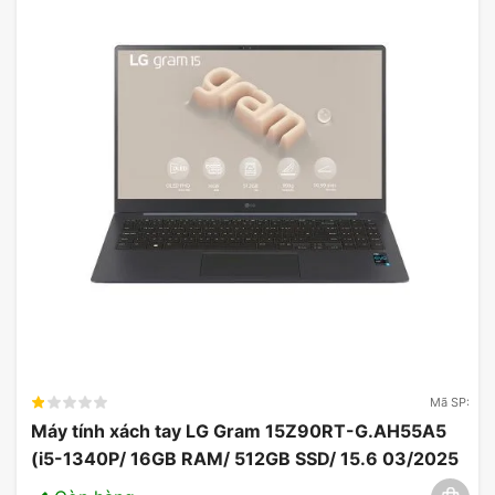
Laptop HP EliteBook 640 G11 A7LB1PT là sự lựa
chọn lý tưởng cho người dùng doanh nghiệp và
chuyên nghiệp nhờ vào cấu hình mạnh mẽ, tính
năng bảo mật cao và thiết kế sang trọng. Với hiệu
suất ổn định, màn hình chất lượng và thời lượng
pin ấn tượng, chiếc laptop này đáp ứng tốt các
nhu cầu làm việc và giải trí đa dạng của người
dùng.
Mã SP:
Máy tính xách tay LG Gram 15Z90RT-G.AH55A5
(i5-1340P/ 16GB RAM/ 512GB SSD/ 15.6 03/2025