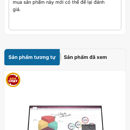
mua sản phẩm này mới có thể để lại đánh
giá.
Sản phẩm tương tự
Sản phẩm đã xem
Hiệu suất Dell P3421W
Với tần số làm mới
60Hz, Dell P3421W
cho
phép hiển thị hình ảnh mượt mà và không bị
nhòe khi xem video hoặc chơi game. Độ
phản hồi nhanh giúp giảm thiểu hiện tượng
nhòe hình, đặc biệt là khi xem các đoạn
video có tốc độ khung hình cao. Công nghệ