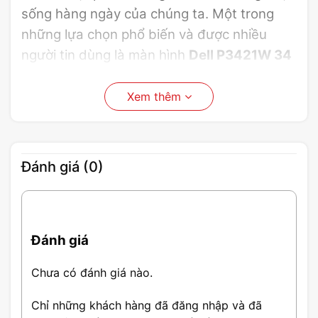
sống hàng ngày của chúng ta. Một trong
những lựa chọn phổ biến và được nhiều
người tin dùng là màn hình
Dell P3421W 34
Inch WQHD IPS 60Hz
. Trong bài viết này,
chúng ta sẽ cùng tìm hiểu về sản phẩm này
Xem thêm
thông qua đánh giá chi tiết về thiết kế, hiệu
suất và tính năng của màn hình
Dell
P3421W.
Đánh giá (0)
Đánh giá
Chưa có đánh giá nào.
Chỉ những khách hàng đã đăng nhập và đã