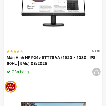
Adaptive-Sync
giúp đồng bộ tốc độ làm
mới của màn hình với khung hình được xuất
ra từ card đồ họa, mang lại trải nghiệm chơi
game mượt mà và không bị rách hình.
Mã SP:
Màn Hình HP P24v 9TT78AA (1920 x 1080 | IPS |
60Hz | 5Ms) 03/2025
Còn hàng