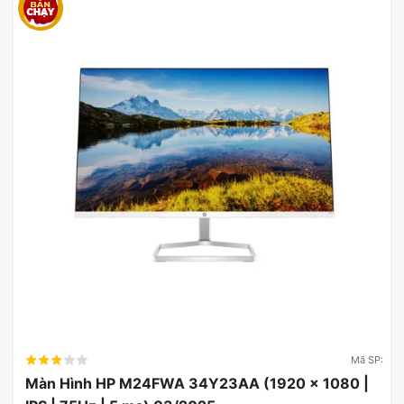
Chi tiết về màu sắc & độ sáng
Dell P3421W
Mã SP:
Màn Hình HP M24FWA 34Y23AA (1920 x 1080 |