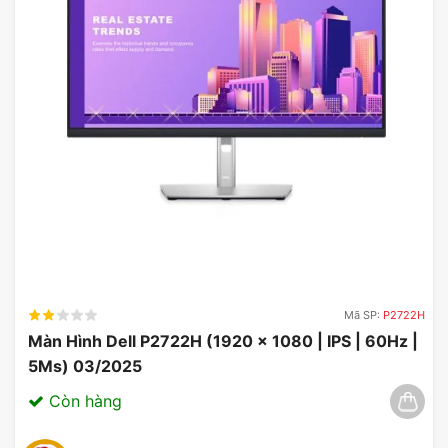
Từ khóa tìm kiếm màn hình Dell P3421W
dell p3421w specs
dell p3421w monitor specs
dell p3421w user manual
p3421w monitor
Mã SP:
P2722H
Màn Hình Dell P2722H (1920 x 1080 | IPS | 60Hz |
5Ms) 03/2025
Còn hàng