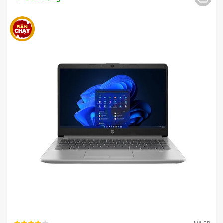
video hoặc chơi game, thời lượng pin giảm xuống
nhưng vẫn đủ để duy trì hoạt động trong khoảng 5
đến 7 giờ. Việc trang bị chế độ tiết kiệm pin giúp
người dùng tối ưu thời gian sử dụng trong những
tình huống cần thiết, đặc biệt là khi không có ổ
điện gần bên.
Nhận xét từ người dùng
Tham khảo ý kiến từ nhiều người dùng thực tế,
Lenovo Ideapad Slim 5
nhận được những phản hồi
tích cực về trải nghiệm sử dụng. Nhiều người dùng
khen ngợi thiết kế mỏng nhẹ, giúp laptop dễ dàng
mang theo bên mình. Bên cạnh đó, hiệu suất mạnh
mẽ của máy giúp họ hoàn thành công việc một
cách năng suất.
Ngoài ra, một số người dùng còn nhận xét rằng
Mã SP: