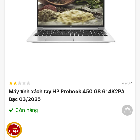
tính toán cho đa nhiệm, chơi game và công
việc chuyên nghiệp
Lenovo Ideapad Slim 5 14IMH9
được trang bị bộ
vi xử lý
Ultra 5-125H,
một trong những dòng vi xử
lý mới nhất của Intel. Với kiến trúc mạnh mẽ và khả
năng xử lý đa nhân, laptop cho phép người dùng
thực hiện nhiều tác vụ một cách mượt mà. Các bài
kiểm tra hiệu suất cho thấy máy hoạt động tốt khi
xử lý đa nhiệm, chẳng hạn như mở nhiều tab trình
Mã SP:
duyệt cùng một lúc, chỉnh sửa tài liệu và chạy các
Máy tính xách tay HP Probook 450 G8 614K2PA
ứng dụng năng động như Adobe Photoshop hay
Bạc 03/2025
Microsoft Excel.
Còn hàng
Đối với nhu cầu chơi game, Ideapad Slim 5 có thể
xử lý các tựa game phổ biến ở mức cấu hình trung
bình. Mặc dù không phải là một chiếc laptop
gaming chuyên dụng, nhưng với card đồ họa tích