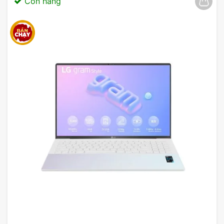
Còn hàng
bluetooth hiện đại. Điều này cực kỳ hữu ích trong
thời đại công nghệ số hiện nay, khi mà việc kết nối
internet và các thiết bị ngoại vi là hết sức cần thiết
cho công việc và học tập hàng ngày.
Tóm lại,
Lenovo Ideapad Slim 5 (14IMH9
83DA001NVN)
không chỉ mang đến hiệu suất
vượt trội với các thông số kỹ thuật ấn tượng, mà
còn sở hữu thiết kế gọn nhẹ, hiện đại cùng nhiều
tùy chọn kết nối tiện lợi. Đây chính là sự lựa chọn
hoàn hảo cho những ai đang tìm kiếm một chiếc
laptop vừa mạnh mẽ, vừa dễ dàng di động.
Đánh Giá Laptop Lenovo Ideapad
Slim 5 (14IMH9 83DA001NVN)
Laptop Lenovo Ideapad Slim 5 14IMH9
83DA001NVN
mang đến một sự kết hợp ấn tượng