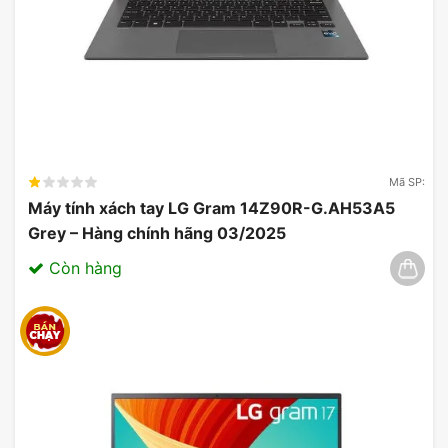
cường độ bền mà còn mang lại vẻ đẹp sang trọng
và hiện đại. Màn hình
14 inch
với độ phân giải
WUXGA sắc nét cùng viền màn hình mỏng giúp tối
ưu hóa trải nghiệm hình ảnh, phù hợp cho cả việc
giải trí lẫn công việc.
Mã SP:
Máy tính xách tay LG Gram 14Z90R-G.AH53A5
Grey – Hàng chính hãng 03/2025
Còn hàng