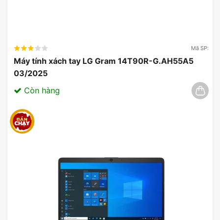
ai tìm kiếm một chiếc laptop có hiệu suất cao,
thiết kế tối giản và dễ dàng mang theo bên mình.
Với mức giá hợp lý và các tính năng nổi bật, sản
phẩm chắc chắn sẽ là một sự đầu tư đáng giá cho
Mã SP:
cá nhân và cả doanh nghiệp.
Máy tính xách tay LG Gram 14T90R-G.AH55A5
03/2025
Còn hàng