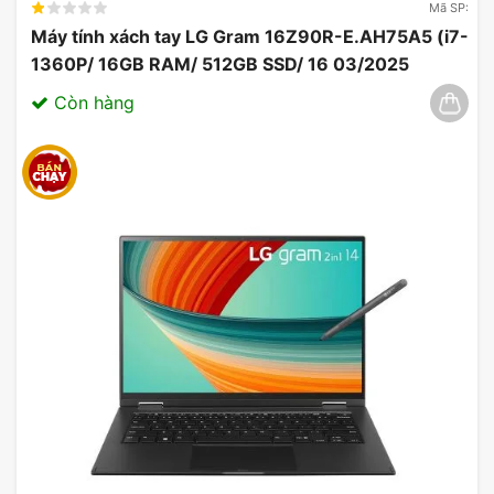
Mã SP:
Máy tính xách tay LG Gram 16Z90R-E.AH75A5 (i7-
1360P/ 16GB RAM/ 512GB SSD/ 16 03/2025
Còn hàng
Thời gian pin & hiệu suất toàn diện: Trải
nghiệm & chứng thực của người dùng
Thời gian pin là một yếu tố quan trọng khi lựa
chọn laptop, và
Lenovo IdeaPad Slim 5 14Q8X9
không làm người dùng thất vọng. Với pin có thể