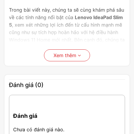
Trong bài viết này, chúng ta sẽ cùng khám phá sâu
về các tính năng nổi bật của
Lenovo IdeaPad Slim
5
, xem xét những lợi ích đến từ cấu hình mạnh mẽ
cũng như sự tích hợp hoàn hảo với hệ điều hành
Windows 11 Home mới nhất. Bên cạnh đó, chúng ta
cũng sẽ đánh giá trải nghiệm người dùng qua thiết
kế gọn nhẹ và thời lượng pin ấn tượng, giúp đáp
Xem thêm
ứng nhu cầu sử dụng hàng ngày một cách tốt nhất.
Hãy cùng theo dõi để tìm hiểu xem liệu Lenovo
IdeaPad Slim 5 14Q8X9 có thực sự đáng để đầu tư
Đánh giá (0)
cho công việc và giải trí của bạn hay không.
Đánh giá
Chưa có đánh giá nào.