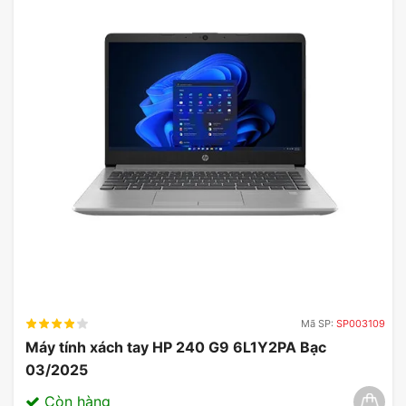
lưng bằng nhôm không chỉ tạo độ bền mà còn
tăng tính thẩm mỹ cho sản phẩm.
Mã SP:
SP003109
Máy tính xách tay HP 240 G9 6L1Y2PA Bạc
03/2025
Còn hàng