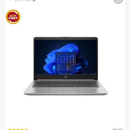
Nổi bật với bộ xử lý Snapdragon
X1P42100: Thông tin về hiệu suất
Lenovo IdeaPad Slim 5 14Q8X9
được trang bị bộ
xử lý Snapdragon X1P42100, một trong những bộ
vi xử lý mới nhất của Qualcomm, hứa hẹn mang lại
hiệu suất ấn tượng và khả năng xử lý đa nhiệm
mượt mà. Snapdragon X1P42100 được sản xuất
trên tiến trình 7nm, giúp cải thiện hiệu suất xử lý
bên cạnh việc giảm tiêu thụ năng lượng.
Với 8 nhân CPU, bộ vi xử lý này không chỉ đáp ứng
tốt các tác vụ văn phòng cơ bản mà còn đủ mạnh
để xử lý các phần mềm đồ họa nhẹ, xem video và
chơi game không quá nặng. Thực tế, các thử
nghiệm cho thấy máy có thể xử lý đồng thời nhiều
Mã SP: