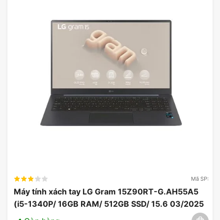
Microsoft Teams, cho phép người dùng dễ dàng
kết nối với bạn bè và đồng nghiệp thông qua
video call hoặc nhắn tin. Với khả năng đồng bộ
hóa tốt giữa thiết bị di động và máy tính, người
dùng có thể trải nghiệm sự liền mạch trong công
việc và giải trí. Không thể không nhắc đến tính
năng bảo mật được cải thiện, giúp bảo vệ dữ liệu
cá nhân và ngăn chặn các mối đe dọa mạng.
Thiết kế & tính di động: Lý tưởng cho sử
dụng hàng ngày
Laptop Lenovo IdeaPad
không chỉ mạnh mẽ về
mặt hiệu năng mà còn rất chú trọng đến thiết kế.
Với trọng lượng nhẹ và kích thước mỏng, chiếc
Mã SP:
laptop này dễ dàng mang theo cho những người
Máy tính xách tay LG Gram 15Z90RT-G.AH55A5
thường xuyên di chuyển. Vỏ máy được làm từ chất
(i5-1340P/ 16GB RAM/ 512GB SSD/ 15.6 03/2025
liệu cao cấp, không chỉ mang lại dáng vẻ sang