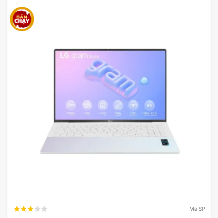
hình rộng, chiếc laptop này sẽ là người bạn đồng
hành đáng tin cậy trong công việc và giải trí. Hãy
trải nghiệm sự khác biệt mà LG Gram 17Z90S-
G.AH78A5 mang lại và nâng tầm trải nghiệm của
bạn ngay hôm nay!
Mã SP: