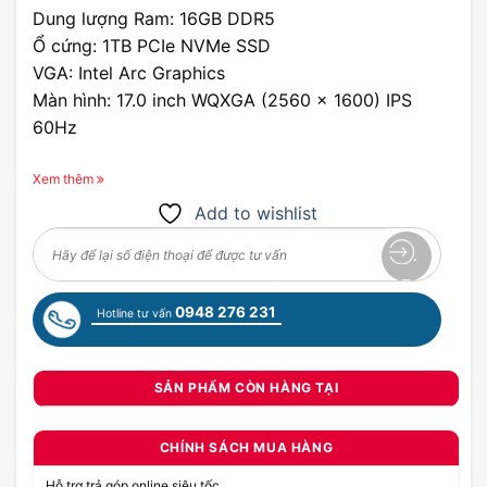
Dung lượng Ram: 16GB DDR5
Ổ cứng: 1TB PCIe NVMe SSD
VGA: Intel Arc Graphics
Màn hình: 17.0 inch WQXGA (2560 x 1600) IPS
60Hz
Xem thêm
Add to wishlist
0948 276 231
Hotline tư vấn
SẢN PHẨM CÒN HÀNG TẠI
CHÍNH SÁCH MUA HÀNG
Hỗ trợ trả góp online siêu tốc