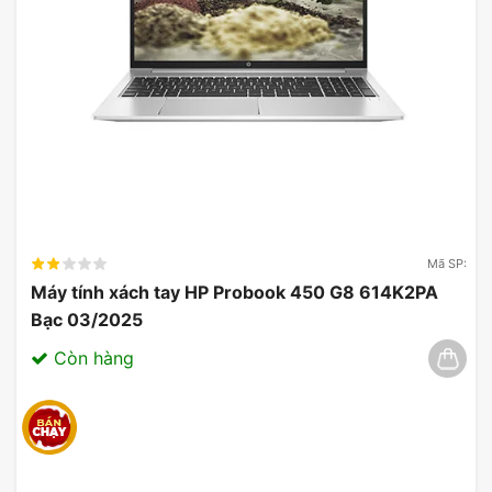
Mã SP:
Máy tính xách tay HP Probook 450 G8 614K2PA
Bạc 03/2025
Còn hàng
Màn Hình Rộng và Sắc Nét
Kích Thước:
17 inch, cung cấp không gian làm việc
lớn và thoải mái.
Độ Phân Giải:
WQXGA (2560 x 1600), mang lại