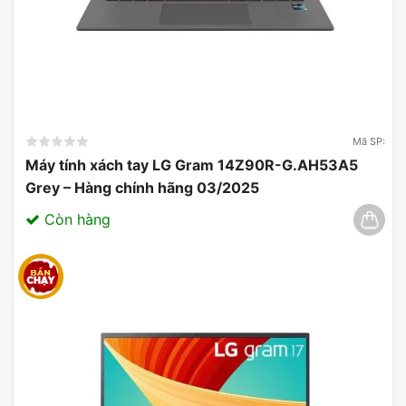
Mã SP:
Máy tính xách tay LG Gram 14Z90R-G.AH53A5
Grey – Hàng chính hãng 03/2025
Còn hàng
Tính Năng Bảo Mật và Tiện Ích
Bảo Mật Vân Tay:
Tích hợp cảm biến vân tay, giúp
bảo vệ dữ liệu cá nhân và nâng cao bảo mật.
Camera:
Webcam HD với nắp che, hỗ trợ các cuộc
gọi video và bảo vệ quyền riêng tư.
Hệ Điều Hành:
Windows 11 Home, cung cấp giao
diện hiện đại và các tính năng mới nhất của