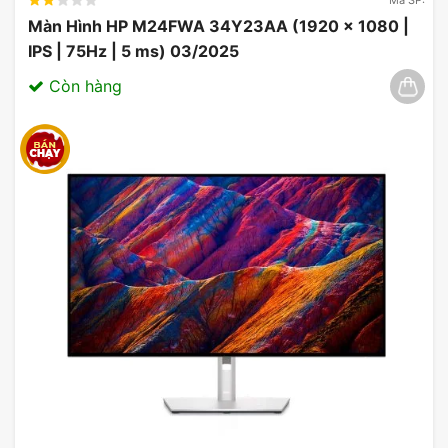
Màn Hình HP M24FWA 34Y23AA (1920 x 1080 |
IPS | 75Hz | 5 ms) 03/2025
Còn hàng
Công nghệ chống chói và bảo vệ
mắt Dell P3223QE
Màn hình Dell P3223QE
được trang bị công nghệ
chống chói ComfortView Plus giúp giảm thiểu ánh
sáng xanh có hại để bảo vệ sức khỏe của đôi mắt.
Đồng thời, việc giảm chói giúp giảm mỏi mắt khi
làm việc trong thời gian dài.
Cấu hình linh hoạt Dell