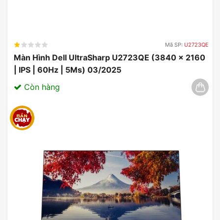
P3223QE
Với khả năng điều chỉnh độ nghiêng, xoay và điều
chỉnh độ cao, người dùng có thể tùy chỉnh màn
Mã SP:
U2723QE
hình Dell P3223QE sao cho phù hợp với vị trí làm
Màn Hình Dell UltraSharp U2723QE (3840 x 2160
việc của mình, tạo sự thoải mái và hiệu quả cao
| IPS | 60Hz | 5Ms) 03/2025
nhất.
Còn hàng