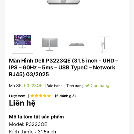
Màn Hình Dell P3223QE (31.5 inch – UHD –
IPS – 60Hz – 5ms – USB TypeC – Network
RJ45) 03/2025
Mã SP:
P3223QE
Còn hàng
| Bảo hành:
| Tình trạng:
Lượt xem: |
(5 đánh giá)
Liên hệ
Mô tả tóm tắt sản phẩm
Model: P3223QE
Kích thước : 31.5inch