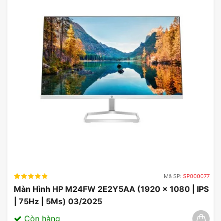
không lo lắng về việc màu sắc bị méo mó.
Mã SP:
SP000077
Màn Hình HP M24FW 2E2Y5AA (1920 x 1080 | IPS
| 75Hz | 5Ms) 03/2025
Còn hàng