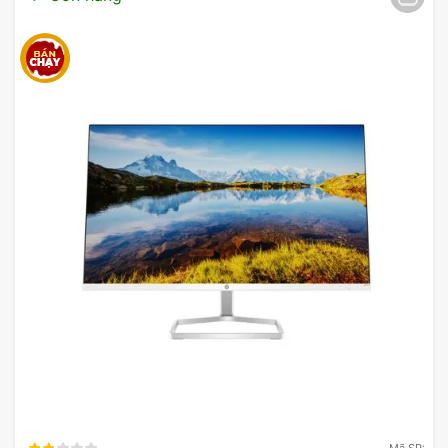
Tính năng kết nối đa dạng Dell
P3223QE
Với các cổng kết nối HDMI, DisplayPort và Type-C
tích hợp, màn hình Dell P3223QE cho phép kết nối
với nhiều thiết bị khác nhau như máy tính, laptop,
máy chơi game, điện thoại hay máy tính bảng một
cách dễ dàng và linh hoạt.
Mã SP: