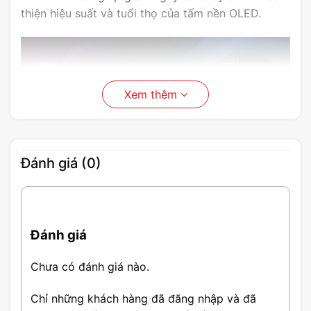
thiện hiệu suất và tuổi thọ của tấm nền OLED.
Xem thêm
Đánh giá (0)
TRẢI NGHIỆM CHƠI
GAME MƯỢT MÀ VÀ HÌNH ẢNH
Đánh giá
SỐNG ĐỘNG NHẤT
Chưa có đánh giá nào.
Trải nghiệm cảm giác hồi hộp của hình ảnh chơi
Chỉ những khách hàng đã đăng nhập và đã
game mượt mà và nhạy bén trên tấm nền cong