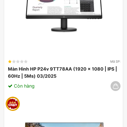
Tấm nền QD-OLED thế hệ mới nhất còn có thuật
toán Clear Pixel Edge giúp giảm viền xanh và đỏ
trên văn bản và dòng để cải thiện trải nghiệm xem.
Mã SP:
Màn Hình HP P24v 9TT78AA (1920 x 1080 | IPS |
60Hz | 5Ms) 03/2025
Còn hàng
THẾ MẠNH CỦA TẤM NỀN OLED
Màn hình cong Asus ROG Swift OLED PG49WCD
49 inch UWDQHD 144Hz
mang đến hình ảnh vượt
trội nhờ tỷ lệ tương phản cực cao, mang lại màu