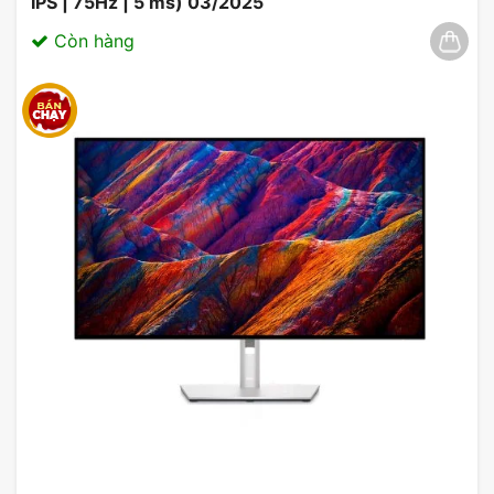
IPS | 75Hz | 5 ms) 03/2025
HÌNH ASUS OLED CARE
Còn hàng
ASUS OLED Care cung cấp cho người dùng lời
nhắc làm sạch pixel kịp thời, trình bảo vệ màn hình,
tính năng di chuyển màn hình, v.v. để bảo vệ tấm
nền OLED và đảm bảo tuổi thọ của màn hình.