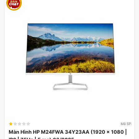
Mã SP:
Các Tính Năng Đặc Biệt
Màn Hình HP M24FWA 34Y23AA (1920 x 1080 |