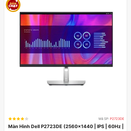
bạn khi sử dụng màn hình này trong phần
bình luận dưới đây!
Từ khóa tìm kiếm màn
hình Asus VG27VQ
asus vg27vq specs
vg27vq review
vg27vq monitor
asus vg27vq review
Mã SP:
P2723DE
Màn Hình Dell P2723DE (2560×1440 | IPS | 60Hz |