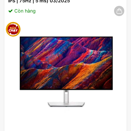
IPS | 75Hz | 5 ms) 03/2025
Tecnologia GameFast Input: Giảm thiểu độ
Còn hàng
trễ input giữa bàn phím/mouse và màn hình,
giúp người chơi có phản ứng nhanh nhạy
hơn.
Extreme Low Motion Blur (ELMB): Công
nghệ giúp giảm motion blur, mang lại hình
ảnh mượt mà hơn trong các tình huống
chuyển động nhanh.