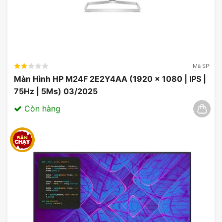
Cổng kết nối: DisplayPort, HDMI
Mã SP:
Màn Hình HP M24F 2E2Y4AA (1920 x 1080 | IPS |
75Hz | 5Ms) 03/2025
Còn hàng
Ưu Đãi Màn Hình Asus