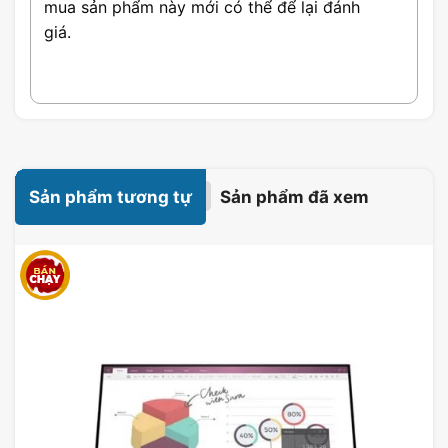
mua sản phẩm này mới có thể để lại đánh
giá.
Sản phẩm tương tự
Sản phẩm đã xem
Thiết Kế Đẹp Mắt & Chất Lượng
Thiết kế của
ASUS TUF Gaming VG27VQ
rất ấn tượng với lớp vỏ nhựa chắc chắn, viền
mỏng và chân đế đứng vững trên bàn làm
việc. Màn hình cong tạo cảm giác bao quát,
cho phép người chơi hoàn toàn ngập tràn
vào thế giới game.