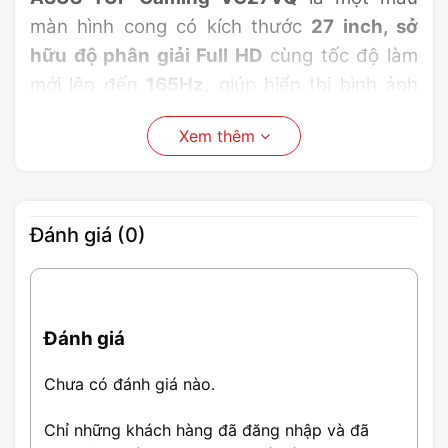
màn hình cong có kích thước
27 inch, sở
hữu độ phân giải Full HD
cùng tốc độ làm
mới lên đến
165Hz,
giúp hiển thị hình ảnh
mượt mà và chân thực. Với công nghệ panel
Xem thêm
VA, màn hình này mang lại góc nhìn rộng và
màu sắc sống động, phù hợp cho cả việc
chơi game và làm việc đồ họa.
Đánh giá (0)
Đánh giá
Chưa có đánh giá nào.
Chỉ những khách hàng đã đăng nhập và đã