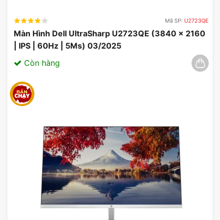
Mã SP:
U2723QE
Màn Hình Dell UltraSharp U2723QE (3840 x 2160
| IPS | 60Hz | 5Ms) 03/2025
Còn hàng
Cấu Hình Kỹ Thuật
Kích thước: 27 inch
Độ phân giải: Full HD (1920 x 1080)
Panel: VA
Tần số làm mới: 165Hz