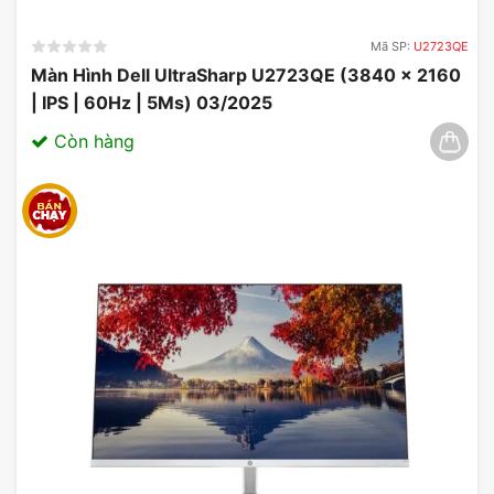
Mã SP:
U2723QE
Màn Hình Dell UltraSharp U2723QE (3840 x 2160
| IPS | 60Hz | 5Ms) 03/2025
Còn hàng
Ưu Đãi Màn Hình Asus
Màn Hình Asus Tuf Gaming VG28UQL1A