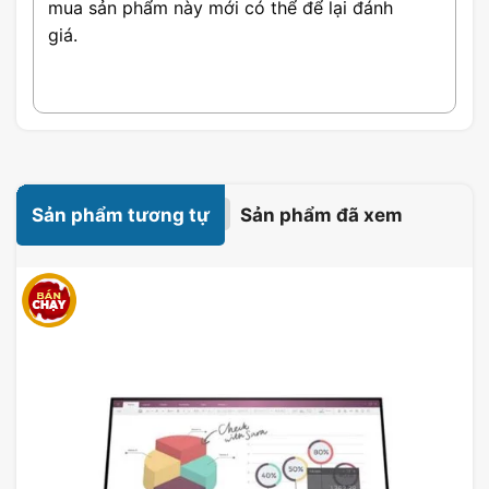
mua sản phẩm này mới có thể để lại đánh
giá.
Sản phẩm tương tự
Sản phẩm đã xem
Độ phân giải WQHD & Công
nghệ màn hình VA
Màn hình ASUS TUF Gaming VG32VQ-J
sở
hữu độ phân giải
WQHD (2560 x 1440
pixels)
, cho phép hiển thị hình ảnh sắc nét
và chi tiết. Công nghệ màn hình VA giúp tái