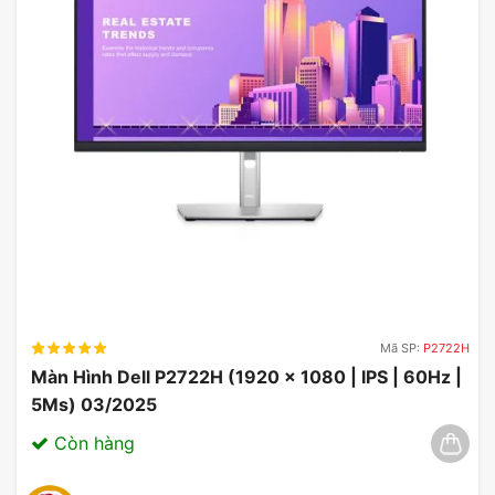
vg32vq review
asus vg32vq best settings
tuf gaming vg32vq price
asus tuf gaming vg32vq specs
Mã SP:
P2722H
Màn Hình Dell P2722H (1920 x 1080 | IPS | 60Hz |
5Ms) 03/2025
Còn hàng