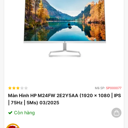
Màn hình ASUS TUF Gaming VG32VQ-J
trang bị cổng kết nối DisplayPort và HDMI,
giúp người dùng dễ dàng kết nối với các
thiết bị khác nhau như máy tính, console
gaming, hay đầu phát multimedias.
Mã SP:
SP000077
Màn Hình HP M24FW 2E2Y5AA (1920 x 1080 | IPS
| 75Hz | 5Ms) 03/2025
Còn hàng