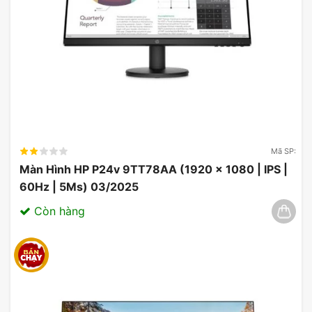
tương phản cao và góc nhìn rộng. Màu sắc
trên màn hình trở nên sống động và chân
thực hơn, giúp người dùng có trải nghiệm
giải trí tuyệt vời.
Mã SP:
Màn Hình HP P24v 9TT78AA (1920 x 1080 | IPS |
60Hz | 5Ms) 03/2025
Còn hàng