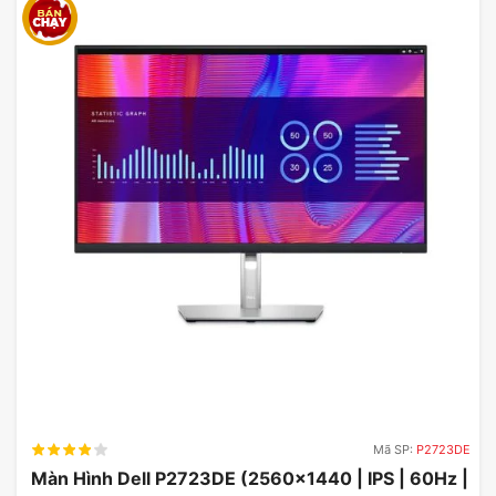
hình Asus XG32VQ
xg32vq price
asus xg32vq manual
rog strix xg32vq price
asus rog strix xg32vqr review
Mã SP:
P2723DE
Màn Hình Dell P2723DE (2560×1440 | IPS | 60Hz |