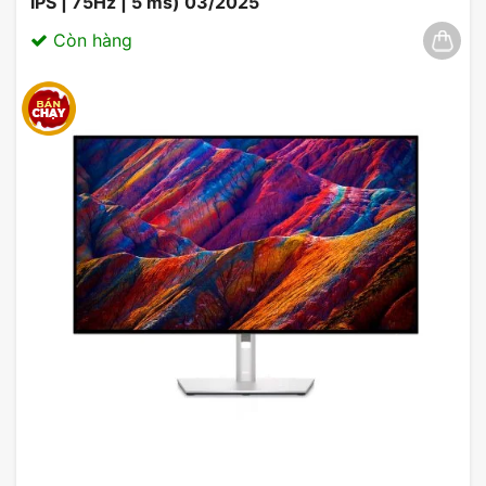
IPS | 75Hz | 5 ms) 03/2025
Còn hàng
Kết nối linh hoạt
Với cổng kết nối DisplayPort và HDMI, người
dùng có thể dễ dàng kết nối màn hình ASUS
ROG Strix XG32VQ với các thiết bị khác như
máy tính, console game, hoặc thiết bị đa
phương tiện khác một cách thuận tiện.