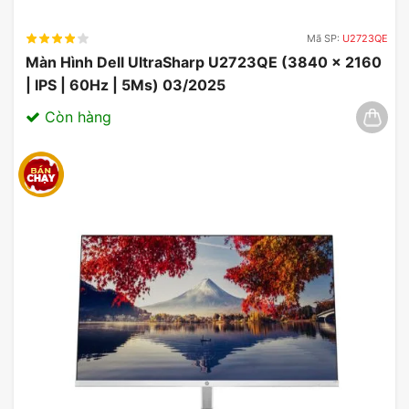
Mã SP:
U2723QE
Màn Hình Dell UltraSharp U2723QE (3840 x 2160
| IPS | 60Hz | 5Ms) 03/2025
Còn hàng
Giá Cả Màn Hình ASUS ROG
Strix XG32VQ
Màn hình ASUS ROG Strix XG32VQ
có mức
giá phù hợp với chất lượng và tính năng mà
nó mang lại. Sản phẩm này hiện có sẵn trên
thị trường, giúp người dùng dễ dàng sở hữu
để trải nghiệm những tính năng tuyệt vời mà
nó mang lại.