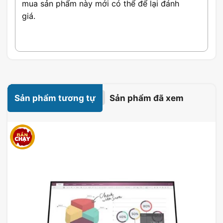
mua sản phẩm này mới có thể để lại đánh
giá.
Sản phẩm tương tự
Sản phẩm đã xem
Công nghệ VA cho chất lượng
hình ảnh xuất sắc
Màn hình ASUS ROG Strix XG32VQ
sử
dụng công nghệ màn hình VA, mang lại độ