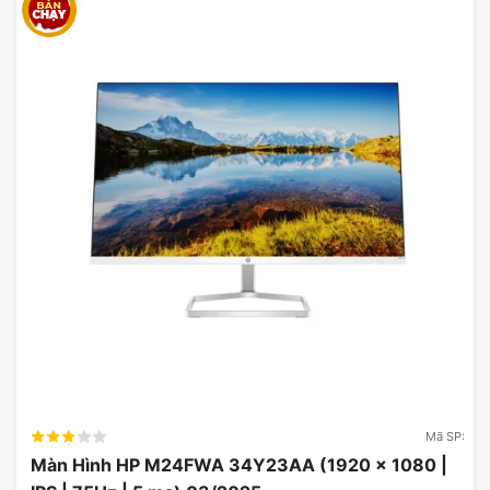
XG32VQ không chỉ tạo điểm nhấn mà còn
giúp giảm ánh sáng chói và mỏi mắt cho
người dùng. Khả năng điều chỉnh góc
nghiêng, độ cao và xoay của màn hình giúp
tối ưu hóa sự thoải mái trong quá trình sử
dụng.
Mã SP:
Màn Hình HP M24FWA 34Y23AA (1920 x 1080 |