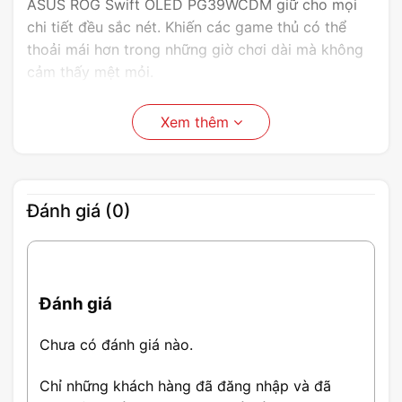
ASUS ROG Swift OLED PG39WCDM giữ cho mọi
chi tiết đều sắc nét. Khiến các game thủ có thể
thoải mái hơn trong những giờ chơi dài mà không
cảm thấy mệt mỏi.
Xem thêm
Đánh giá (0)
Đánh giá
Giới thiệu Màn Hình Cong
Chưa có đánh giá nào.
Gaming ASUS ROG Swift OLED
Chỉ những khách hàng đã đăng nhập và đã
PG39WCDM 39 Inch UWQHD