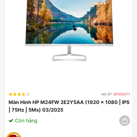
chơi đều trở nên mượt mà và sống động.
Khung viền mỏng của màn hình ASUS giúp tối ưu
hóa không gian, trong khi màu sắc sống động từ
công nghệ OLED khiến mọi khung hình đều trở nên
chân thực. Đặc biệt, sự đa dạng trong các cổng
kết nối mở ra nhiều khả năng sử dụng, đáp ứng
mọi nhu cầu của game thủ.
Mã SP:
SP000077
Màn Hình HP M24FW 2E2Y5AA (1920 x 1080 | IPS
| 75Hz | 5Ms) 03/2025
Còn hàng