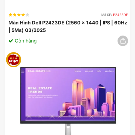
Mã SP:
P2423DE
Màn Hình Dell P2423DE (2560 x 1440 | IPS | 60Hz
| 5Ms) 03/2025
Còn hàng
Các thông số kỹ thuật ấn tượng như tần số quét
và thời gian phản hồi nhanh giúp tạo ra một môi
trường chơi game mượt mà, màn hình ASUS phù
hợp với mọi gaming PC hiện đại. Công nghệ hiển
thị OLED không chỉ mang lại màu sắc sống động
mà còn đảm bảo độ bền cao cho màn hình.
Người dùng sẽ nhận thấy sự khác biệt rõ rệt khi sử
dụng cho các nhu cầu giải trí khác nhau. Không chỉ
giới hạn trong gaming PC, ASUS ROG Swift OLED