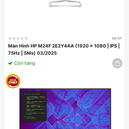
đắm trong thế giới ảo.
Mã SP:
Màn Hình HP M24F 2E2Y4AA (1920 x 1080 | IPS |
75Hz | 5Ms) 03/2025
Còn hàng
Với tần số quét 240Hz, ASUS ROG Swift OLED