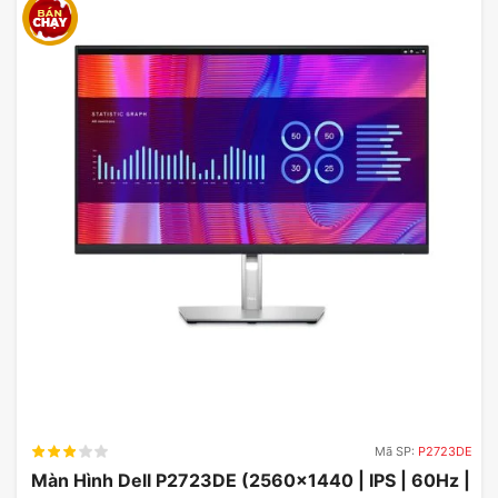
ASUS ROG Swift OLED PG39WCDM trang bị công
nghệ tối ưu hóa ánh sáng xanh, giúp giảm mệt mỏi
Mã SP:
P2723DE
mắt. Chế độ làm mờ sáng và hưởng ứng động
Màn Hình Dell P2723DE (2560×1440 | IPS | 60Hz |
mang lại chất lượng hình ảnh sắc nét hơn, đồng