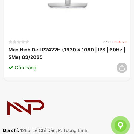
PG39WCDM cũng cần có tản nhiệt tốt, độ bền cao
và đến từ thương hiệu nổi tiếng.
Mã SP:
P2422H
Màn Hình Dell P2422H (1920 x 1080 | IPS | 60Hz |
5Ms) 03/2025
Còn hàng
Thông tin hỗ trợ về màn hình ASUS
Kích thước lớn và độ phân giải cao đáp ứng nhu
cầu đa dạng của người dùng.
Địa chỉ:
1285, Lê Chí Dân, P. Tương Bình