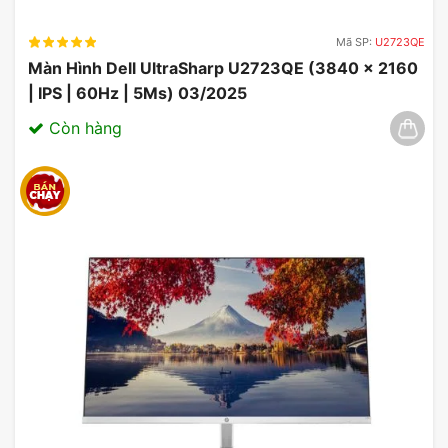
Mã SP:
U2723QE
Màn Hình Dell UltraSharp U2723QE (3840 x 2160
| IPS | 60Hz | 5Ms) 03/2025
Còn hàng
Lợi Ích Của Tần Số Quét Cao &
Công Nghệ OLED trên ASUS ROG
Swift OLED PG39WCDM
Một màn hình chơi game chất lượng cao không chỉ
là một thiết bị hiển thị, mà còn là một yếu tố quyết
định trong trải nghiệm gaming của bạn. Sự kết hợp
giữa công nghệ HDR và độ tương phản cao trên
ASUS ROG Swift OLED PG39WCDM tạo ra hình
ảnh sống động, khiến bạn cảm thấy như đang chìm