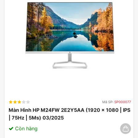
Với tần số làm mới lên đến
144Hz, Asus
ROG Strix XG49VQ
cho phép hiển thị các
hình ảnh mượt mà, không bị nhòe hoặc giựt
giựt, tạo cảm giác chân thực và sống động.
4. Hỗ trợ kết nối đa dạng
Màn hình này được trang bị cổng HDMI và
DisplayPort, giúp người dùng dễ dàng kết
nối với các thiết bị khác nhau như máy tính,
console game, hoặc laptop.
Mã SP:
SP000077
Màn Hình HP M24FW 2E2Y5AA (1920 x 1080 | IPS
| 75Hz | 5Ms) 03/2025
Còn hàng