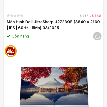
các tình huống trong game.
Mã SP:
U2723QE
Màn Hình Dell UltraSharp U2723QE (3840 x 2160
| IPS | 60Hz | 5Ms) 03/2025
Còn hàng