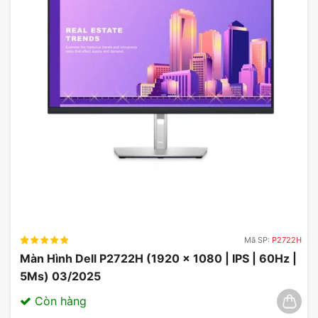
Ưu Đãi Màn Hình Asus
Màn Hình Asus Tuf Gaming VG28UQL1A
Mã SP:
P2722H
Màn Hình Dell P2722H (1920 x 1080 | IPS | 60Hz |
Màn Hình Asus VZ27EHE Eye Care Monitor
5Ms) 03/2025
Màn Hình Gaming Asus VZ27EHF Eye Care
Còn hàng