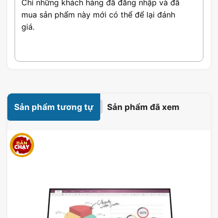
Chỉ những khách hàng đã đăng nhập và đã
mua sản phẩm này mới có thể để lại đánh
giá.
Sản phẩm tương tự
Sản phẩm đã xem
Đặc Điểm Nổi Bật Asus ROG
Strix XG49VQ
Asus ROG Strix XG49VQ
được trang bị các
tính năng và công nghệ hàng đầu trong
ngành công nghệ màn hình hiện nay. Dưới
đây là một số điểm nổi bật của sản phẩm: