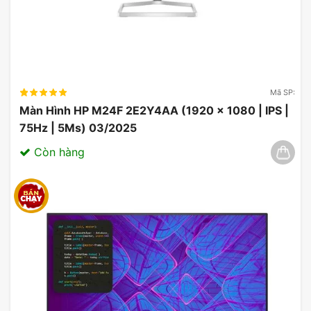
Mã SP:
Màn Hình HP M24F 2E2Y4AA (1920 x 1080 | IPS |
75Hz | 5Ms) 03/2025
Màn Hình Gaming MSI MAG 275F 27 inch FHD IPS
180Hz 0.5ms
Còn hàng
Hiệu suất & Trải nghiệm Gaming
Hiệu suất hình ảnh
Màn hình 275F
được trang bị công nghệ IPS, mang
đến khả năng hiển thị màu sắc chính xác và góc
nhìn rộng. Điều này là cực kỳ quan trọng trong thế
giới game, nơi mà màu sắc và chi tiết hình ảnh có