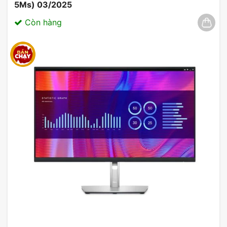
5Ms) 03/2025
Màn Hình Gaming MSI MAG 275F 27 inch FHD IPS
180Hz 0.5ms
Còn hàng
Hiệu suất gaming
Có thể nói, một trong những yếu tố quan trọng
nhất của mọi màn hình gaming là khả năng mang
lại trải nghiệm chơi game tốt nhất cho người sử
dụng.
MSI MAG 275F
khá nổi bật trong việc tối ưu
hóa trải nghiệm này. Tần số quét cao cho phép
màn hình cập nhật hình ảnh thủ công nhiều hơn
trong cùng một khoảng thời gian, giúp cho chuyển
động trở nên cực kỳ mượt mà và chính xác hơn.
Lợi ích từ tần số quét cao trong gameplay
Tần số quét 180Hz của màn hình
MSI MAG
275F
mang đến một trải nghiệm mượt mà mà bạn