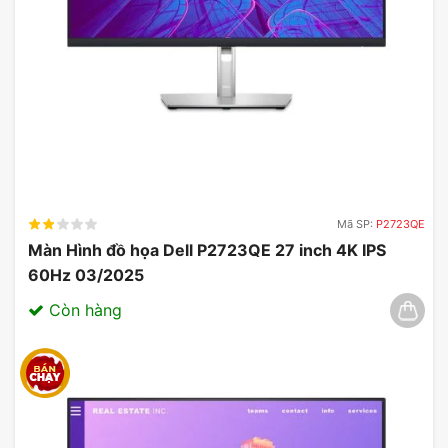
thể ảnh hưởng lớn đến trải nghiệm chơi game. Với
độ phân giải FHD, hình ảnh sắc nét và chân thực
hơn bao giờ hết, cho phép bạn tận hưởng các trò
chơi yêu thích của mình mà không bỏ lỡ bất kỳ chi
tiết nào.
Mã SP:
P2723QE
Màn Hình đồ họa Dell P2723QE 27 inch 4K IPS
60Hz 03/2025
Còn hàng
Màn Hình Gaming MSI MAG 275F 27 inch FHD IPS