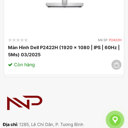
Mã SP:
P2422H
Màn Hình Dell P2422H (1920 x 1080 | IPS | 60Hz |
5Ms) 03/2025
Còn hàng
Màn Hình Gaming MSI MAG 275F 27 inch FHD IPS
180Hz 0.5ms
Tương thích với các hệ máy chơi game &
PC
Với sự phát triển không ngừng của công nghệ
gaming, khả năng tương thích trở nên rất quan
trọng đối với gamer.
MSI MAG 275F
được thiết kế
Địa chỉ:
1285, Lê Chí Dân, P. Tương Bình