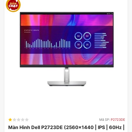
ma, một vấn đề thường gặp ở các màn hình truyền
thống. Khi chơi các trò chơi tốc độ cao, việc làm
giảm mờ chuyển động sẽ giúp bạn có trải nghiệm
mượt mà hơn và phán đoán tình huống chính xác
hơn. Bất kể bạn có đang chiến đấu với kẻ thù
trong một trò chơi bắn súng hoặc đua xe qua các
đường đua, màn hình MSI cung cấp những hình ảnh
rõ nét và không bị gián đoạn.
Mã SP:
P2723DE
Màn Hình Dell P2723DE (2560×1440 | IPS | 60Hz |