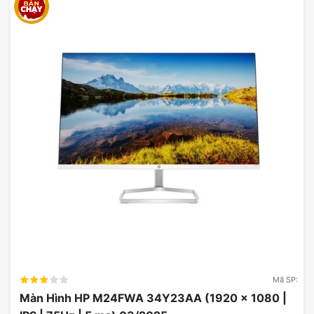
Độ thẩm mỹ hấp dẫn cho game thủ
Về mặt thẩm mỹ,
MSI MAG 275F
có thiết kế hiện
đại với tông màu đen chủ đạo và các đường nét
tinh tế, dễ dàng hòa nhập vào bất kỳ không gian
gaming nào. Logo MSI được bố trí một cách khéo
léo, làm nổi bật phong cách của một sản phẩm
cao cấp. Sự hòa quyện giữa công năng và thẩm
mỹ của màn hình MSI chắc chắn sẽ thu hút mọi ánh
nhìn từ giới game thủ.
Mã SP:
Màn Hình HP M24FWA 34Y23AA (1920 x 1080 |