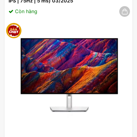
IPS | 75Hz | 5 ms) 03/2025
Còn hàng
Màn Hình Gaming MSI MAG 275F 27 inch FHD IPS
180Hz 0.5ms
Ergonomics & khả năng điều chỉnh
Màn hình Gaming MSI MAG
cũng được thiết kế để
phục vụ tốt nhất cho sức khỏe người dùng. Nó có
tính năng điều chỉnh góc nghiêng, cho phép người