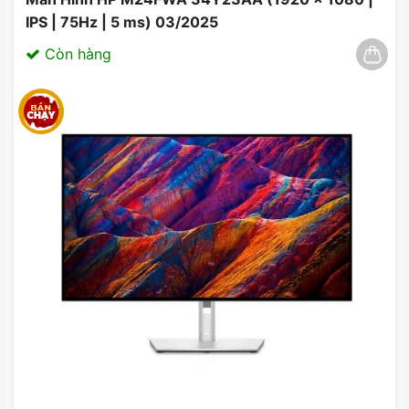
IPS | 75Hz | 5 ms) 03/2025
Còn hàng
Thiết kế & tính năng
Thiết kế viền siêu mỏng của ViewSonic VX2479-
HD-PRO tạo cảm giác hấp dẫn và hiện đại. Đèn
nền LED giúp tiết kiệm điện năng và tạo điểm
nhấn cho không gian làm việc hoặc chơi game của
bạn.