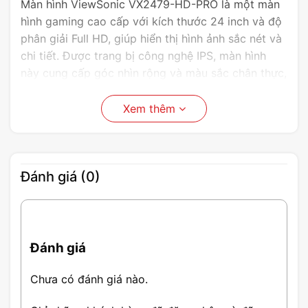
Màn hình ViewSonic VX2479-HD-PRO là một màn
hình gaming cao cấp với kích thước 24 inch và độ
phân giải Full HD, giúp hiển thị hình ảnh sắc nét và
chi tiết. Được trang bị công nghệ IPS, màn hình
này cung cấp góc nhìn rộng và màu sắc chân thực,
tạo ra trải nghiệm hình ảnh sống động.
Xem thêm
Đánh giá (0)
Đánh giá
Chưa có đánh giá nào.
Đặc Điểm Nổi Bật Màn Hình ViewSonic
VX2479-HD-PRO