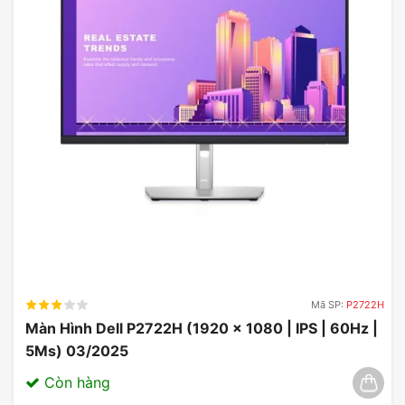
Quan trọng là VIEWSONIC vẫn trang bị cho chiếc
màn này tiêu chuẩn ngàm vesa 100×100, tương
Mã SP:
P2722H
thích hoàn toàn với các loại arm trên thị trường
Màn Hình Dell P2722H (1920 x 1080 | IPS | 60Hz |
5Ms) 03/2025
Còn hàng