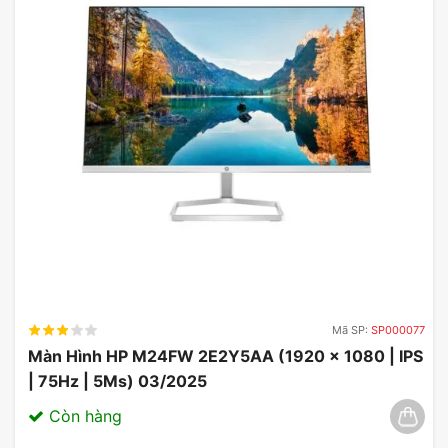
tiết, sống động.
Mã SP:
SP000077
Màn Hình HP M24FW 2E2Y5AA (1920 x 1080 | IPS
| 75Hz | 5Ms) 03/2025
Còn hàng