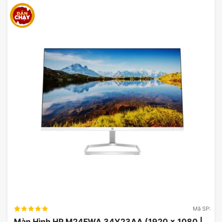
Trải nghiệm màn hình gaming VX2479-
HD-PRO
Với tần số quét cao lên đến 180Hz và thời gian
đáp ứng nhanh chỉ 1ms, ViewSonic VX2479-HD-
PRO mang đến trải nghiệm chơi game mượt mà và
không bị giật lag. Hình ảnh chuyển động được hiển
thị mượt mà và rõ ràng.
Mã SP:
Màn Hình HP M24FWA 34Y23AA (1920 x 1080 |