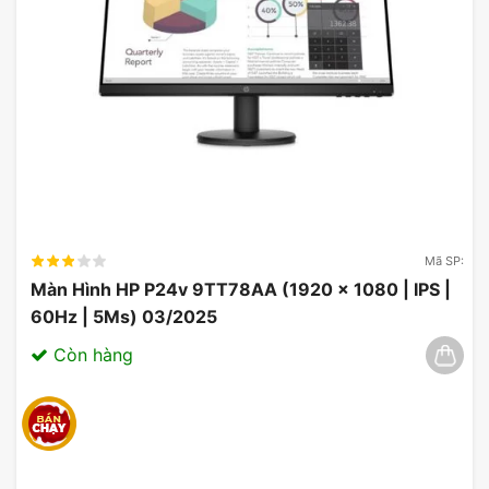
Mã SP:
Màn Hình HP P24v 9TT78AA (1920 x 1080 | IPS |
Chất lượng hình ảnh ViewSonic VX2479-
60Hz | 5Ms) 03/2025
HD-PRO
Còn hàng
Với công nghệ IPS, màn hình ViewSonic VX2479-
HD-PRO mang lại chất lượng hình ảnh tuyệt vời,
với gam màu rộng và sắc nét. Độ tương phản cao
và độ phân giải Full HD giúp hiển thị hình ảnh chi