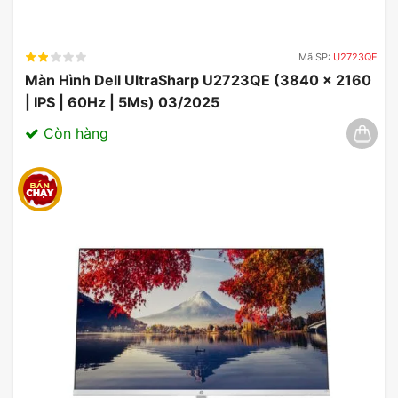
Mã SP:
U2723QE
Màn Hình Dell UltraSharp U2723QE (3840 x 2160
| IPS | 60Hz | 5Ms) 03/2025
Công nghệ Eye Care
Còn hàng
Màn hình ViewSonic VX2479-HD-PRO được trang
bị công nghệ bảo vệ mắt Flicker-Free và Blue Light
Filter, giúp giảm thiểu mỏi mắt và căng thẳng khi
sử dụng trong thời gian dài.