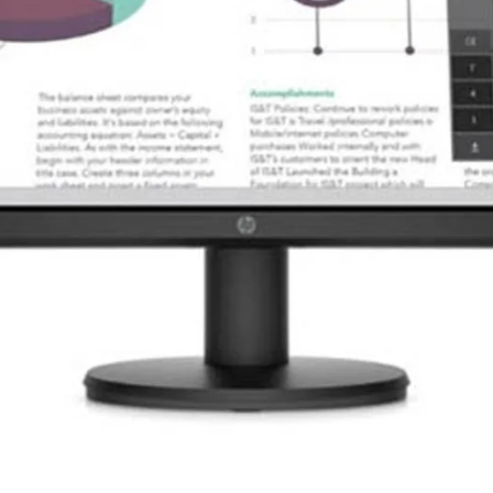
ệ FreeSync
 LG 22MR410-B.ATVQ
cho phép
đặc biệt là trong các trò chơi yêu
hệ FreeSync giúp đồng bộ tần số
bỏ hiện tượng rách hình (screen
hoàn hảo hơn.