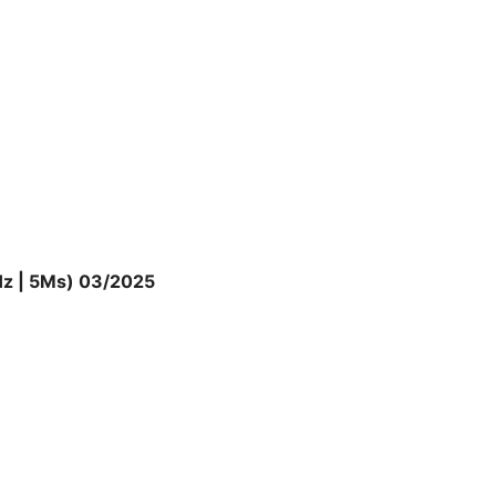
Hz | 5Ms) 03/2025
các cổng kết nối D-Sub và HDMI,
ị khác nhau như máy tính, laptop,
u này tạo thuận lợi cho việc sử
.