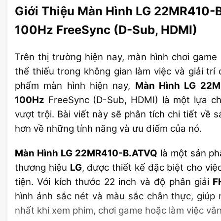
Giới Thiệu Màn Hình LG 22MR410-
100Hz FreeSync (D-Sub, HDMI)
Trên thị trường hiện nay, màn hình chơi gam
thể thiếu trong không gian làm việc và giải tr
phẩm màn hình hiện nay,
Màn Hình LG 22M
100Hz
FreeSync (D-Sub, HDMI) là một lựa ch
vượt trội. Bài viết này sẽ phân tích chi tiết về
hơn về những tính năng và ưu điểm của nó.
Màn Hình LG 22MR410-B.ATVQ
là một sản ph
thương hiệu
LG
, được thiết kế đặc biệt cho việ
tiện. Với kích thước 22 inch và độ phân giải
F
hình ảnh sắc nét và màu sắc chân thực, giúp n
nhất khi xem phim, chơi game hoặc làm việc vă