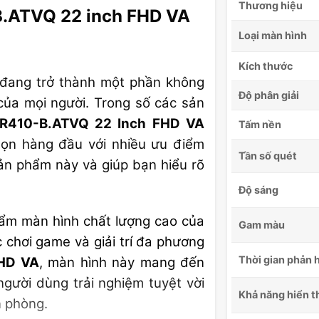
Thương hiệu
B.ATVQ 22 inch FHD VA
Loại màn hình
Kích thước
e đang trở thành một phần không
Độ phân giải
í của mọi người. Trong số các sản
R410-B.ATVQ 22 Inch FHD VA
Tấm nền
ọn hàng đầu với nhiều ưu điểm
Tần số quét
 sản phẩm này và giúp bạn hiểu rõ
Độ sáng
ẩm màn hình chất lượng cao của
Gam màu
c chơi game và giải trí đa phương
Thời gian phản 
HD VA
, màn hình này mang đến
gười dùng trải nghiệm tuyệt vời
Khả năng hiển t
n phòng.