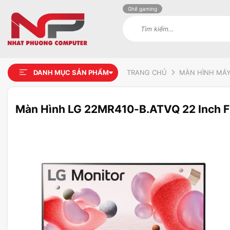
Ghế gaming
Tìm
kiếm:
DANH MỤC SẢN PHẨM
TRANG CHỦ
MÀN HÌNH MÁY
Màn Hình LG 22MR410-B.ATVQ 22 Inch 
Add to
wishlist