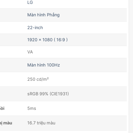
LG
Màn hình Phẳng
22-inch
1920 x 1080 ( 16:9 )
VA
Màn hình 100Hz
250 cd/m²
sRGB 99% (CIE1931)
hồi
5ms
hị màu
16.7 triệu màu