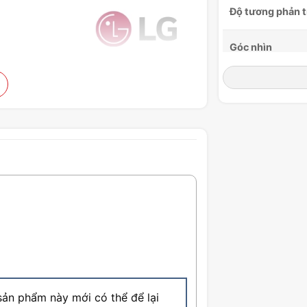
Độ tương phản t
Góc nhìn
AMD FreeSync™
Công suất tiêu 
Kết nối
Tích hợp
Kích thước
ản phẩm này mới có thể để lại