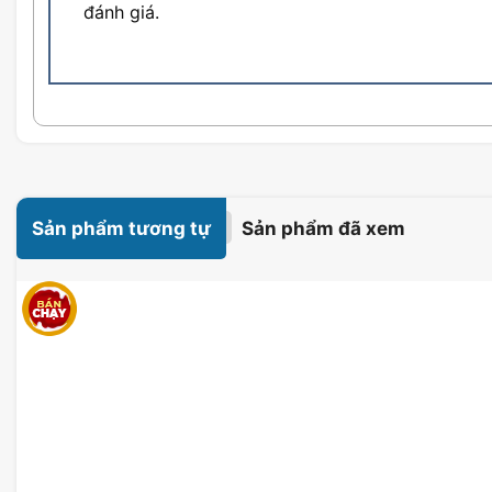
đánh giá.
Sản phẩm tương tự
Sản phẩm đã xem
Độ phân giải FHD VA
Với độ phân giải
FHD VA, Màn Hình LG 22MR4
nét và màu sắc chân thực từ góc nhìn rộng, gi
chi tiết nhỏ nào trong game hoặc phim ảnh. Đâ
phẩm này nổi bật trên thị trường màn hình hiện 