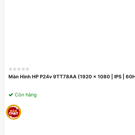
Màn Hình HP P24v 9TT78AA (1920 x 1080 | IPS | 60
Kết nối D-Sub & HDMI
Còn hàng
Màn Hình LG 22MR410-B.ATVQ
được trang bị 
giúp người dùng dễ dàng kết nối với các thiết b
console game hay đầu phát đa phương tiện. Điề
dụng sản phẩm trong nhiều mục đích khác nhau