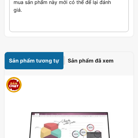
mua sản phẩm này mới có thể để lại đánh
giá.
Độ Phân Giải FHD IPS
Sản phẩm tương tự
Sản phẩm đã xem
Độ phân giải
FHD IPS trên màn hình LG
24MR400-B.ATVQ
đem đến hình ảnh rõ
nét và sắc nét. Công nghệ IPS giúp màn
hình có góc nhìn rộng, màu sắc chính xác và
độ tương phản cao, giúp cho việc làm việc
và giải trí trở nên thú vị hơn bao giờ hết.
Tần Số làm mới 100Hz & Công
nghệ FreeSync