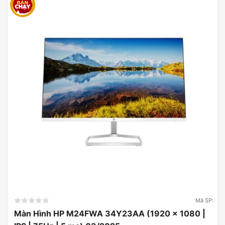
Thiết Kế Mỏng & Hiện Đại
Thiết kế của màn hình LG 24MR400-
B.ATVQ rất mỏng và hiện đại, phần viền siêu
mỏng giúp tối ưu hóa diện tích hiển thị và
tạo cảm giác sang trọng cho không gian làm
việc hay giải trí của bạn.
Mã SP:
Màn Hình HP M24FWA 34Y23AA (1920 x 1080 |