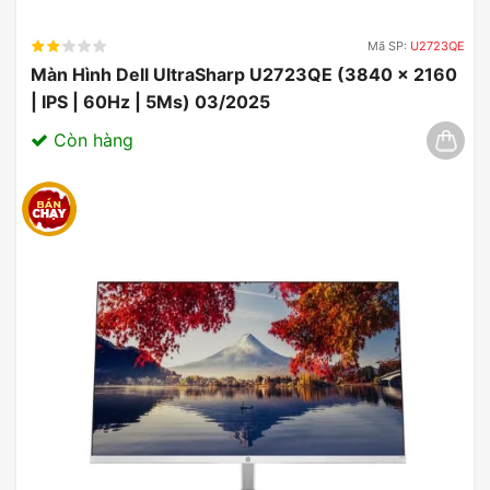
Tính năng FreeSync giúp loại bỏ hiện tượng
giật hình.
Mã SP:
U2723QE
Màn Hình Dell UltraSharp U2723QE (3840 x 2160
| IPS | 60Hz | 5Ms) 03/2025
Còn hàng
Ưu Đãi Màn Hình LG
Màn hình cong LG UltraGear 34GP83A-B