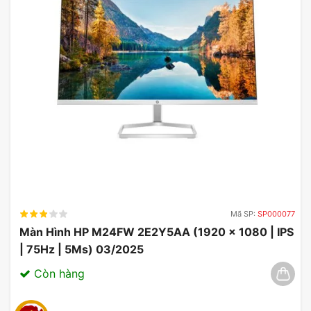
Kết Nối D-Sub & HDMI
Màn hình LG 24MR400-B.ATVQ được trang
bị cổng kết nối D-Sub và HDMI, giúp người
dùng dễ dàng kết nối với các thiết bị khác
nhau như máy tính, laptop, console game
hay các thiết bị giải trí khác một cách thuận
tiện.
Mã SP:
SP000077
Màn Hình HP M24FW 2E2Y5AA (1920 x 1080 | IPS
| 75Hz | 5Ms) 03/2025
Còn hàng