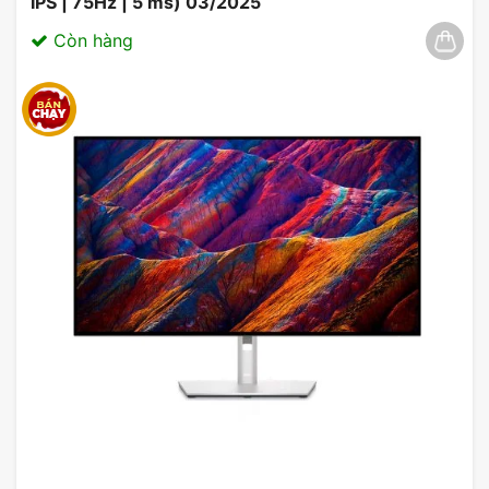
IPS | 75Hz | 5 ms) 03/2025
Còn hàng
Lợi Ích của việc sử dụng Màn Hình LG
24MR400-B.ATVQ
Việc sử dụng màn hình LG 24MR400-
B.ATVQ mang lại nhiều lợi ích cho người
dùng, bao gồm:
Trải nghiệm hình ảnh sắc nét và sống động.
Khả năng xử lý hình ảnh mượt mà và không
bị giật.
Độ phân giải cao và góc nhìn rộng.
Thiết kế mỏng và hiện đại.