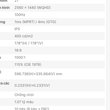
hình
27"
n hình
2560 x 1440 (WQHD)
100Hz
ứng
1ms (MPRT) / 4ms (GTG)
IPS
400 cd/m2
178°(H) / 178°(V)
h
16:9
n
1000:1
115% (CIE 1976)
ị
596.736(H)×335.664(V) mm
ữa các
0.2331(H)×0.2331(V)
Chống chói
1.07 tỷ màu
10 bits (8 bits + FRC)