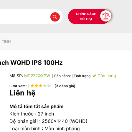
CHÍNH SÁCH
HỖ TRỢ
 TÍNH
nch WQHD IPS 100Hz
Mã SP:
MD272QXPW
Còn hàng
| Bảo hành:
| Tình trạng:
Lượt xem: |
(3 đánh giá)
Liên hệ
Mô tả tóm tắt sản phẩm
Kích thước : 27 inch
Độ phân giải : 2560x1440 (WQHD)
Loại màn hình : Màn hình phẳng