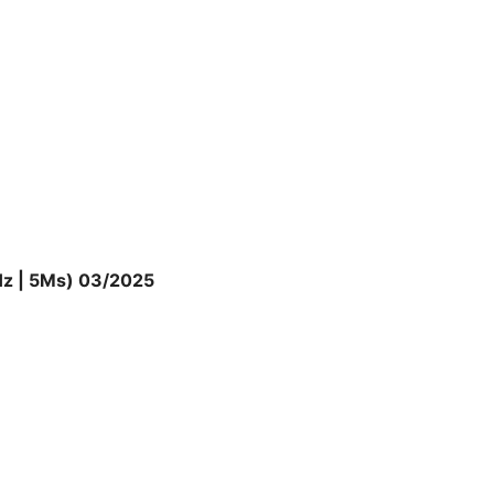
đảm bảo trải nghiệm hình ảnh mượt
ời chơi game, giúp giảm thiểu hiện
định. Với sự kết hợp giữa độ phân
odern MD272QXPW thật sự là một sản
í.
Hz | 5Ms) 03/2025