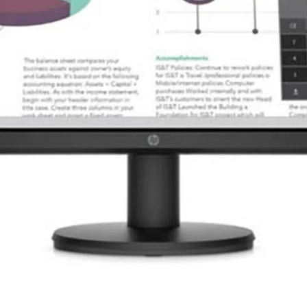
ghệ
IPS
(In-Plane Switching), cho khả
ng nghệ IPS giúp màu sắc của màn
au. Đây là một ưu điểm vô cùng quan
ời yêu thích xem phim, vì nó đảm bảo
.