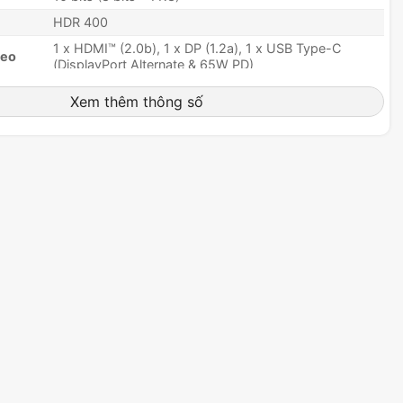
HDR 400
1 x HDMI™ (2.0b), 1 x DP (1.2a), 1 x USB Type-C
deo
(DisplayPort Alternate & 65W PD)
2 x USB 2.0 Type-A, 1 x USB 2.0 Type-B
Xem thêm thông số
1 x Headphone-out
n
Có
2 x 3W
75 x 75 mm
Bên ngoài
100~240V, 50~60Hz
iêng)
-5° ~ 20°
y)
-30° ~ 30°
t)
-90° ~ 90°
ều
0 ~ 110 mm
 H x
613.5 x 413.3 x 200.8 mm