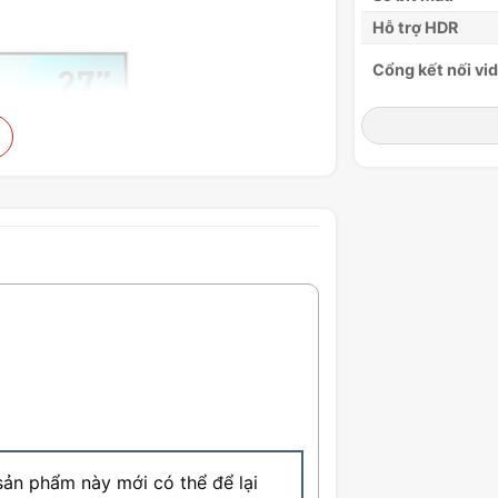
Hỗ trợ HDR
Cổng kết nối vi
Cổng USB
Cổng âm thanh
Khóa Kensingto
Loa
Gắn VESA
Loại nguồn
Đầu vào điện
Điều chỉnh (Ngh
Điều chỉnh (Xoa
Điều chỉnh (Pivo
Điều chỉnh (Chi
cao)
ản phẩm này mới có thể để lại
Kích thước (W x