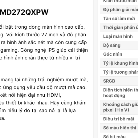
Kích thước màn 
Độ phân giải mà
rn MD272QXPW
Tần số làm mới
 bật trong dòng màn hình cao cấp,
Thời gian phản 
g. Với kích thước 27 inch và độ phân
Loại màn hình
 ra hình ảnh sắc nét mà còn cung cấp
Độ sáng
 gaming. Công nghệ IPS giúp cải thiện
Góc nhìn
hình ảnh chân thực từ nhiều vị trí
Tỷ lệ khung hìn
Tỷ lệ tương phả
n mang lại những trải nghiệm mượt mà,
SRGB
ác ứng dụng yêu cầu độ mượt mà cao.
Diện tích hiển th
kết nối hiện đại như HDMI,
hoạt động
ều thiết bị khác nhau. Hãy cùng khám
Khoảng cách gi
hiểu lý do tại sao nó lại là lựa
pixel (H x V)
ua.
Điều trị bề mặt
Số màu hiển thị
Số bit màu