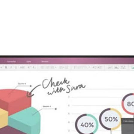
WQHD
(2560 x 1440 pixel). Độ phân
với màn hình Full HD thông thường.
ác vụ đồ họa, video hoặc khi chơi
giải trí.