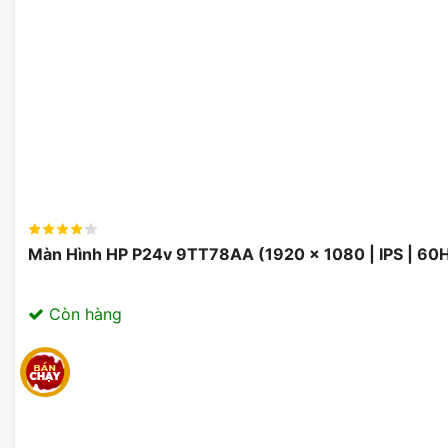
Bên cạnh đó, màn hình còn sở hữu tần số quét
100Hz,
mà. tần số quét cao đặc biệt hữu ích đối với những ngư
tượng giật lag và cho hình ảnh chuyển động cực kỳ ổn 
giải cao, công nghệ IPS và tần số quét 100Hz, MSI M
phẩm đáng giá cho mọi nhu cầu từ công việc đến giải tr
Màn Hình HP P24v 9TT78AA (1920 x 1080 | IPS | 60
Còn hàng