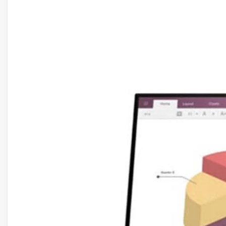
Điểm nổi bật nhất của màn hình chính là độ phân giải
giải cao mang đến hình ảnh sắc nét và chi tiết hơn so 
Người dùng sẽ thấy được từng chi tiết nhỏ trong các t
game, từ đó nâng cao hiệu suất làm việc và trải nghiệm 
Thông số kỹ thuật cơ bản