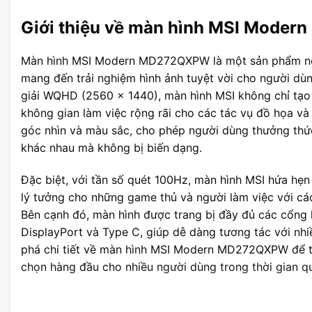
Giới thiệu về màn hình MSI Mode
Màn hình MSI Modern MD272QXPW là một sản phẩm nổi
mang đến trải nghiệm hình ảnh tuyệt vời cho người dùn
giải WQHD (2560 x 1440), màn hình MSI không chỉ tạo
không gian làm việc rộng rãi cho các tác vụ đồ họa và
góc nhìn và màu sắc, cho phép người dùng thưởng thức 
khác nhau mà không bị biến dạng.
Đặc biệt, với tần số quét 100Hz, màn hình MSI hứa hẹ
lý tưởng cho những game thủ và người làm việc với c
Bên cạnh đó, màn hình được trang bị đầy đủ các cổng 
DisplayPort và Type C, giúp dễ dàng tương tác với nhi
phá chi tiết về màn hình MSI Modern MD272QXPW để tìm 
chọn hàng đầu cho nhiều người dùng trong thời gian q