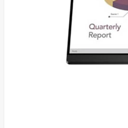
Màn hình MSI Modern MD272QXPW
trang bị công n
năng hiển thị màu sắc chính xác và góc nhìn rộng. Cô
hình không bị biến đổi khi nhìn từ các góc độ khác nh
trọng đối với các nhà thiết kế đồ họa hoặc những ngư
màu sắc sống động và trung thực trong mọi tình huống