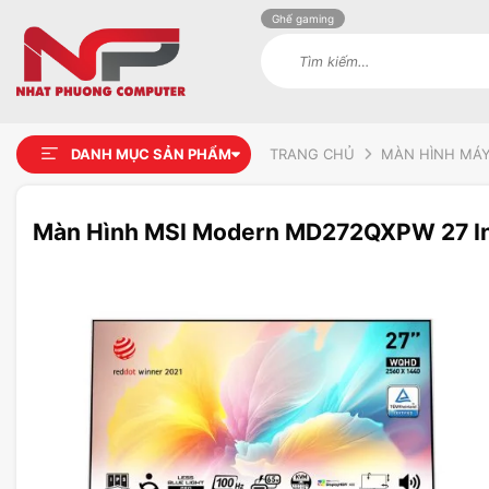
Ghế gaming
Tìm
kiếm:
DANH MỤC SẢN PHẨM
TRANG CHỦ
MÀN HÌNH MÁY
Màn Hình MSI Modern MD272QXPW 27 I
Add to
wishlist