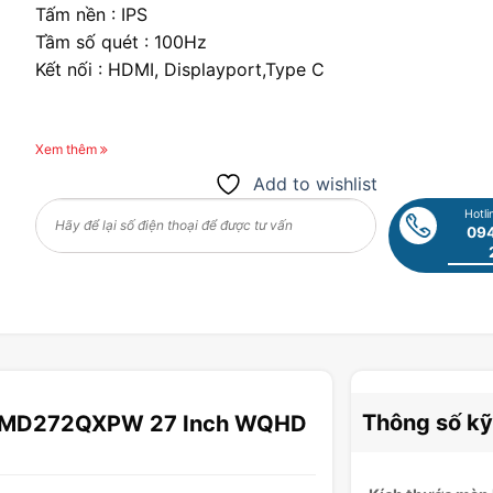
Tấm nền : IPS
Tầm số quét : 100Hz
Kết nối : HDMI, Displayport,Type C
Xem thêm
Add to wishlist
Hotli
094
Thông số kỹ
rn MD272QXPW 27 Inch WQHD