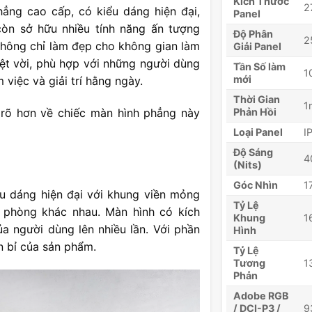
Kích Thước
2
ng cao cấp, có kiểu dáng hiện đại,
Panel
còn sở hữu nhiều tính năng ấn tượng
Độ Phân
2
không chỉ làm đẹp cho không gian làm
Giải Panel
ệt vời, phù hợp với những người dùng
Tần Số làm
1
mới
iệc và giải trí hằng ngày.
Thời Gian
1
 rõ hơn về chiếc màn hình phẳng này
Phản Hồi
Loại Panel
I
Độ Sáng
4
(Nits)
Góc Nhìn
1
u dáng hiện đại với khung viền mỏng
Tỷ Lệ
phòng khác nhau. Màn hình có kích
Khung
1
ủa người dùng lên nhiều lần. Với phần
Hình
n bỉ của sản phẩm.
Tỷ Lệ
Tương
1
Phản
Adobe RGB
/ DCI-P3 /
9