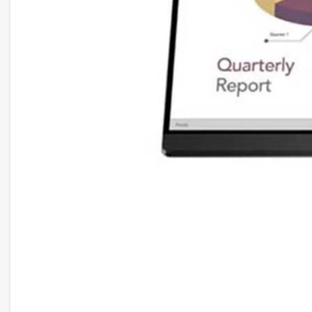
Hình ảnh siêu sắc nét, m
Bên cạnh đó, màn hình này còn có độ sáng cao cho k
màu. Từ đó, người dùng có thể thoải mái trải nghiệm 
trong không gian sống động.
Ngoài ra, MSI PRO MP273QP E2 sở hữu tần số quét l
nhanh 1 ms mang đến cho bạn những hình ảnh chu
chóng. Trong từng khoảnh khắc, những hoạt cảnh vẫn 
tiện lợi đối với người dùng có thị lực không được tốt.