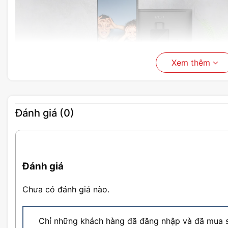
Xem thêm
Đánh giá (0)
Màn hình MSI PRO MP273QP E2 sở hữu thiết
Bên cạnh đó, màn hình còn có khả năng điều chỉnh góc
dùng có thể tăng chiều cao lên 120mm, xoay 90 độ 
dùng tiện lợi hơn trong quá trình sử dụng thiết bị nh
Đánh giá
và giải trí hằng ngày được hiệu quả nhất.
Chưa có đánh giá nào.
Chỉ những khách hàng đã đăng nhập và đã mua s