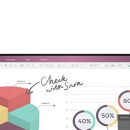
Lượng (NW
6
.
/ GW)
Chứng
C
Nhận
Tương
 IPS cao cấp cùng với độ phân giải
Thích Đầu
P
Vào Video
ao độ bền và giá trị, mà nó còn mang
ùng cũng có thể nhìn rõ những chuyển
1
Phụ Kiện
N
óc độ nào.
l
H
Ghi chú
D
H