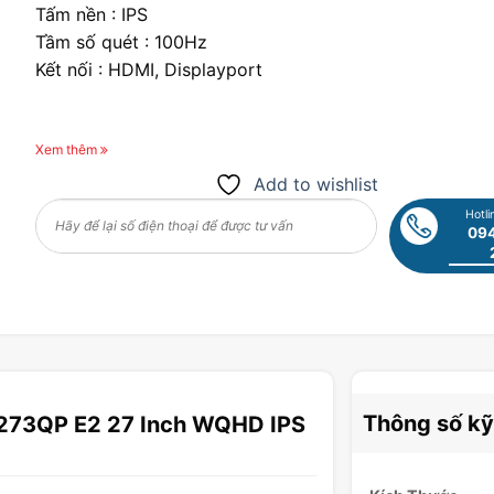
Tấm nền : IPS
Tầm số quét : 100Hz
Kết nối : HDMI, Displayport
Xem thêm
Add to wishlist
Hotli
094
Thông số kỹ
P273QP E2 27 Inch WQHD IPS