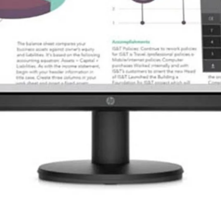
ượt mà
hả năng hiển thị màu sắc lên đến 1 tỷ
hình ảnh sắc nét, chân thực, đắm chìm
ên đến 100Hz và tốc độ phản hồi cực
yển động vô cùng mượt mà và nhanh
luôn luôn sắc nét, không bị mờ nhòe,