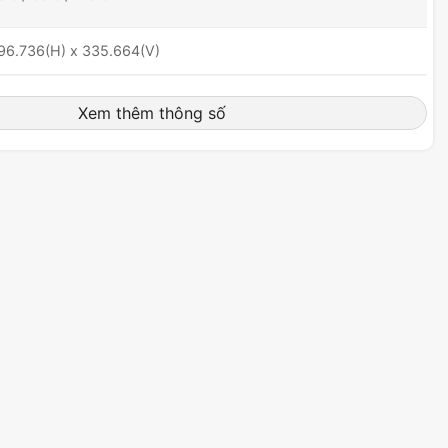
96.736(H) x 335.664(V)
.2331(H) x 0.2331(V)
Xem thêm thông số
nti-glare
07 tỉ (1.07B)
0 bits (8 bits + FRC)
isplayHDR 400
x HDMI™ 2.0b (2K@100Hz)
x DisplayPort (1.2a), 1x Headphone-out
ó
x 3W