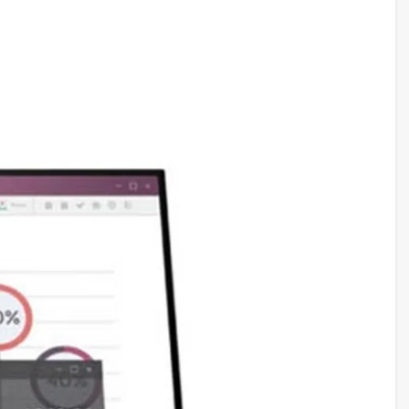
.05 kg (13.34 lbs) / 8.9 kg (19.62 lbs)
B/CE, Energy Star
C, Mac, PS5™, PS4™, Xbox, Mobile, Notebook
x Cable HDMI (2.0), 1x Dây Nguồn, 1x Bộ Chuyển Đổi
guồn,1x Hướng Dẫn Nhanh, 4x Ốc Vít Đế Kê, 1x Tấm VESA (để
ắp với Mini-PC), 4x Ốc Vít Tấm VESA
DMI™: 2560 x 1440 (Lên đến 100Hz)
isplayPort: 2560 x 1440 (Lên đến 100Hz)
ỗ trợ Adaptive Sync