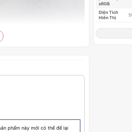
sRGB
Diện Tích
5
Hiển Thị
Khoảng
Cách Pixel
0
(H x V)
Xử Lý Bề
A
Mặt
Số Màu
1.
Hiển Thị
 kế hiện đại, tiện lợi
Số Bit Màu
1
 nhìn tùy vào nhu cầu sử dụng. Người
Hỗ Trợ HDR
D
hay là lệch 30 độ … giúp cho người
Cổng
ằm phục vụ mục đích học tập, làm việc
2
Video
Cổng Âm
1
Thanh
Khóa
C
Kensington
ản phẩm này mới có thể để lại
Loa
2