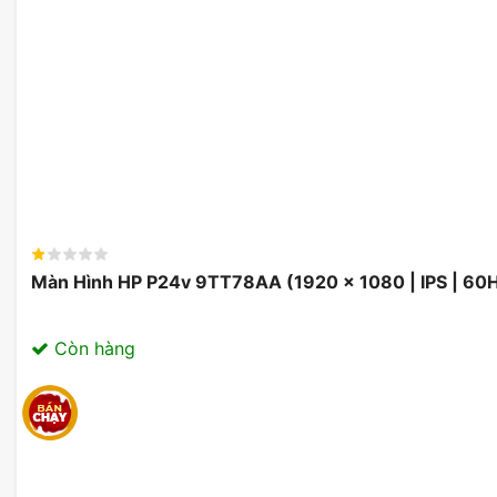
Bảo vệ mắt người dùng tốt nhất
Màn hình MSI PRO MP273QP E2 được trang bị công n
và khả năng chống chói tốt giúp làm giảm lượng ánh
đến cho người dùng cảm giác dễ chịu, giảm tình trạng 
Màn Hình HP P24v 9TT78AA (1920 x 1080 | IPS | 60
Còn hàng
Bảo vệ mắt người dùng tố