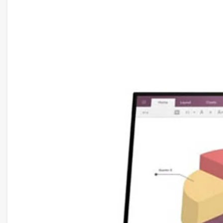
treo màn hình lên tường ở bất kỳ nơi nào mà bạn muốn
Hình ảnh siêu sắc nét, mượt mà
Màn hình MSI PRO MP273QP E2 được trang bị tấm nền
2560 x 1440 (WQHD). Điều này không chỉ giúp nâng c
lại góc nhìn rộng lớn lên đến 178 độ. Từ đó, người d
động và chất lượng hình ảnh đồng nhất ở bất kỳ một g