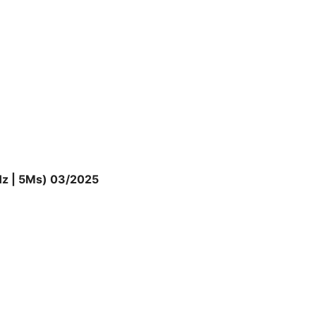
ghệ chống nhấp nháy Adaptive-Sync
 sáng phản chiếu khỏi màn hình mang
khô và mỏi mắt khi sử dụng lâu dài.
Hz | 5Ms) 03/2025
t nhất