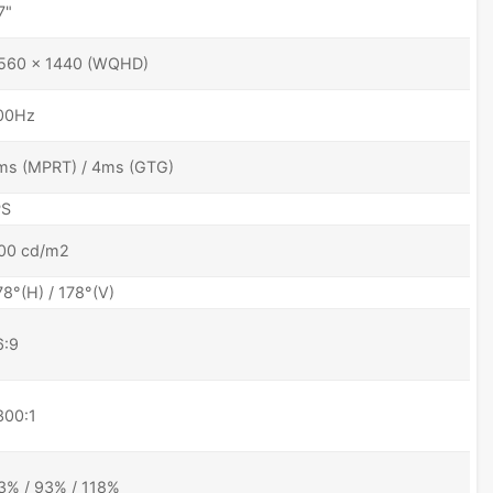
7"
560 x 1440 (WQHD)
00Hz
ms (MPRT) / 4ms (GTG)
PS
00 cd/m2
78°(H) / 178°(V)
6:9
300:1
3% / 93% / 118%