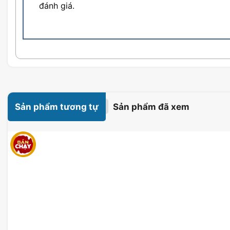
đánh giá.
Sản phẩm tương tự
Sản phẩm đã xem
Khả năng điều chỉnh góc nhìn 
Ngoài ra, MSI PRO MP273QP E2 còn được thiết kế V