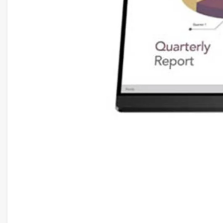
Hiệu suất Màn Hình Samsung Odys
LC34G55TWWEXXV