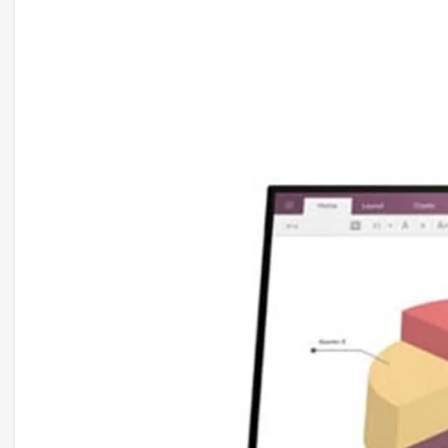
LC34G55TWWEXXV mang đến hình ảnh sắc nét và chi ti
hiển thị hình ảnh mượt mà và không bị giật, đặc biệt 
phản xạ cao.
Cổng kết nối & tính năng
Màn hình SamSung LC34G55TWWEXXV
được trang b
giúp người dùng dễ dàng kết nối với các thiết bị khác
hoặc các thiết bị đa phương tiện khác. Ngoài ra, tính
số làm mới giữa card đồ họa và màn hình, loại bỏ hiện 