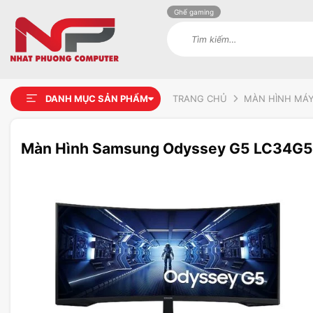
Ghế gaming
Tìm
kiếm:
DANH MỤC SẢN PHẨM
TRANG CHỦ
MÀN HÌNH MÁY
Màn Hình Samsung Odyssey G5 LC34G
Add to
wishlist