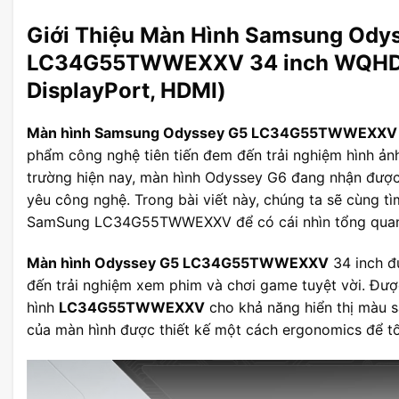
Giới Thiệu Màn Hình Samsung Ody
LC34G55TWWEXXV 34 inch WQHD 
DisplayPort, HDMI)
Màn hình Samsung Odyssey G5 LC34G55TWWEXXV 
phẩm công nghệ tiên tiến đem đến trải nghiệm hình ảnh
trường hiện nay, màn hình Odyssey G6 đang nhận được
yêu công nghệ. Trong bài viết này, chúng ta sẽ cùng tìm
SamSung LC34G55TWWEXXV để có cái nhìn tổng quan 
Màn hình Odyssey G5 LC34G55TWWEXXV
34 inch đư
đến trải nghiệm xem phim và chơi game tuyệt vời. Đượ
hình
LC34G55TWWEXXV
cho khả năng hiển thị màu s
của màn hình được thiết kế một cách ergonomics để tố