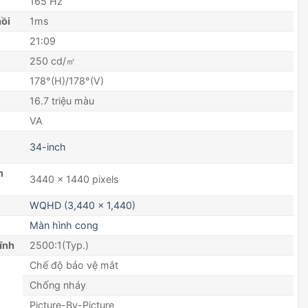
165 Hz
hồi
1ms
21:09
250 cd/㎡
178°(H)/178°(V)
16.7 triệu màu
VA
34-inch
n
3440 x 1440 pixels
WQHD (3,440 x 1,440)
Màn hình cong
ĩnh
2500:1(Typ.)
Chế độ bảo vệ mắt
Chống nháy
Picture-By-Picture