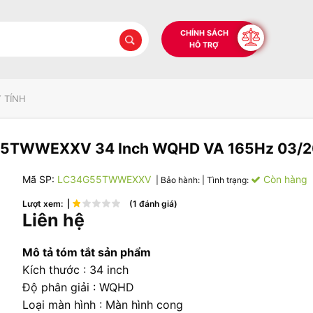
CHÍNH SÁCH
HỖ TRỢ
 TÍNH
55TWWEXXV 34 Inch WQHD VA 165Hz 03/
Mã SP:
LC34G55TWWEXXV
Còn hàng
| Bảo hành:
| Tình trạng:
Lượt xem: |
(1 đánh giá)
Liên hệ
Mô tả tóm tắt sản phẩm
Kích thước : 34 inch
Độ phân giải : WQHD
Loại màn hình : Màn hình cong