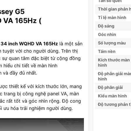
Tần số quét
Thời gian phản 
ssey G5
Tỉ lệ màn hình
VA 165Hz (
Độ sáng
Góc nhìn
Số lượng màu
34 inch WQHD VA 165Hz
là một sản
 tuyệt vời cho người dùng. Trên thị
Tấm nền
 sự quan tâm đặc biệt từ cộng đồng
Kích thước màn
 hiểu chi tiết về màn hình
hình
và đầy đủ nhất.
Độ phân giải mà
hình
ợc thiết kế với kích thước lớn, mang
Độ phân giải
c trang bị công nghệ panel VA, màn
Kiểu màn hình
ắc rất tốt và góc nhìn rộng. Độ cong
Độ tương phản t
i ưu hóa trải nghiệm người dùng.