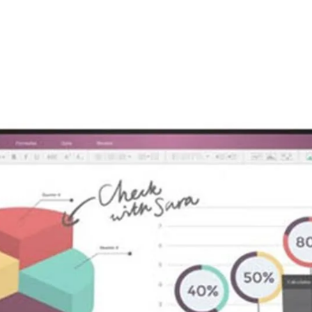
ết. Tần số quét lên đến 165Hz giúp
trong các trận đấu game yêu cầu độ
ị cổng kết nối DisplayPort và HDMI,
 nhau như máy tính, console game,
 năng AMD FreeSync giúp đồng bộ tần
tượng tearing.