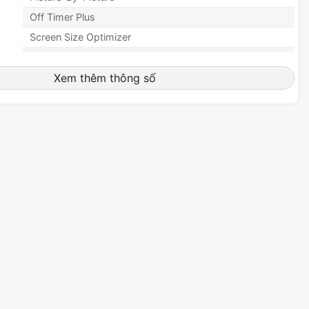
Off Timer Plus
Screen Size Optimizer
Black Equalizer
Low Input Lag Mode
Xem thêm thông số
Refresh Rate Optimizor
Super Arena Gaming UX
thụ
50W
anh
Không
High Dynamic Range HDR10
FreeSync Premium
1x Display Port
1x Display Port 1.4
1x HDMI
1x HDMI 2