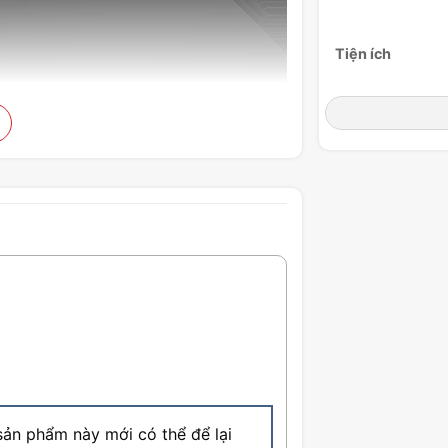
Tiện ích
Công suất tiêu 
Hệ thống âm th
Công nghệ màn
hình
Kết nối
Cổng kết nối
ản phẩm này mới có thể để lại