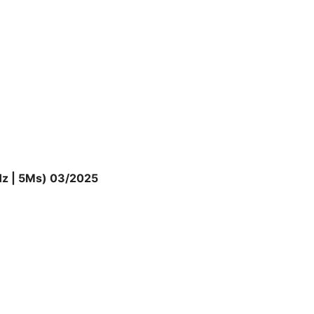
XXV, người dùng có thể thấy rõ sự
 với đồ họa. Màu sắc rực rỡ, góc nhìn
h của sản phẩm này. Cùng với đó, khả
 mượt mà và chân thực.
Hz | 5Ms) 03/2025