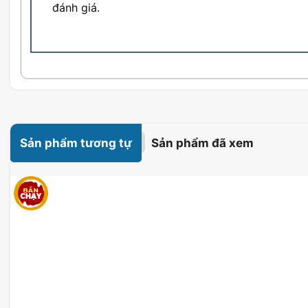
đánh giá.
Sản phẩm tương tự
Sản phẩm đã xem
Độ phân giải & Tần số quét
Với độ phân giải WQHD (3440 x 1440 pixels), màn hì