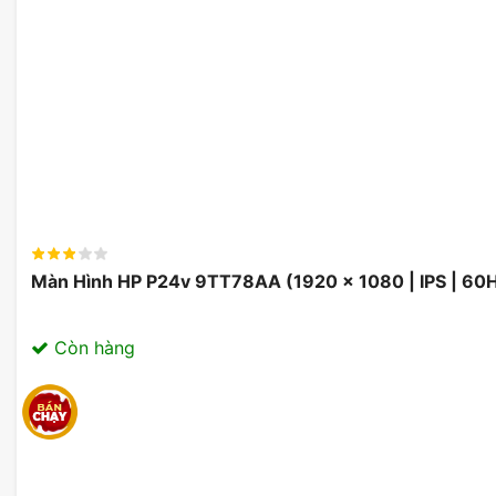
Với màn hình cong Samsung Odyssey G5 LC34G55TWWE
cải thiện trong việc xem phim, chơi game, hay làm việc
rộng, và khả năng hiển thị chi tiết là những điểm mạn
năng làm mới cao giúp trải nghiệm người dùng trở nên
Màn Hình HP P24v 9TT78AA (1920 x 1080 | IPS | 60
Còn hàng