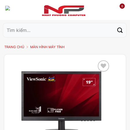
0
Tìm
kiếm:
TRANG CHỦ
MÀN HÌNH MÁY TÍNH
Add to
wishlist