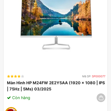
Thiết kế đơn giản, dễ dàng sử dụng
Giá thành phải chăng, phù hợp với người
tiêu dùng thông thường
Mã SP:
SP000077
Màn Hình HP M24FW 2E2Y5AA (1920 x 1080 | IPS
| 75Hz | 5Ms) 03/2025
Nhược điểm màn hình
Còn hàng
ViewSonic VA1903A