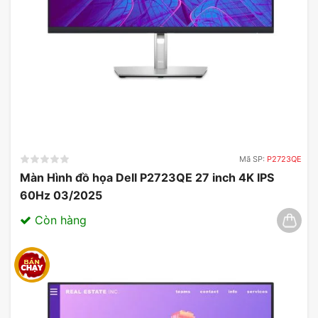
Viewsonic 18.5 inch
LCD ViewSonic 19 inch VA1903A
Màn hình máy tính viewsonics va1903a 19inch 18.5
inch vis lcd monitor
Mã SP:
P2723QE
Màn Hình đồ họa Dell P2723QE 27 inch 4K IPS
60Hz 03/2025
Còn hàng