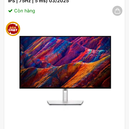
IPS | 75Hz | 5 ms) 03/2025
Bạn cần một màn hình phục vụ cho công
Còn hàng
việc văn phòng hoặc giải trí cơ bản
Bạn đang tìm kiếm một sản phẩm chất
lượng với mức giá phải chăng
Bạn muốn sở hữu một sản phẩm từ thương
hiệu uy tín như ViewSonic