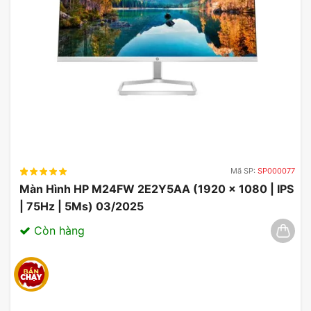
Tần số quét 100Hz & thời gian đáp ứng
1ms
ViewSonic VA2215-H được trang bị tần số quét ên
đến 100Hz và thời gian đáp ứng chỉ 1ms, giúp giảm
Mã SP:
SP000077
thiểu hiện tượng nhòe hình và giật lag khi xem
Màn Hình HP M24FW 2E2Y5AA (1920 x 1080 | IPS
video hoặc chơi game động.
| 75Hz | 5Ms) 03/2025
Còn hàng