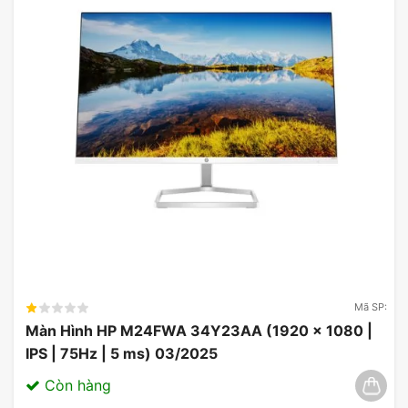
Kết nối đa dạng
Màn hình ViewSonic VA2215-H hỗ trợ cổng kết nối
VGA và HDMI, giúp kết nối với nhiều thiết bị khác
nhau như máy tính, laptop, console game, TV box
v.v., tạo sự linh hoạt trong việc sử dụng.
Mã SP:
Màn Hình HP M24FWA 34Y23AA (1920 x 1080 |
IPS | 75Hz | 5 ms) 03/2025
Còn hàng