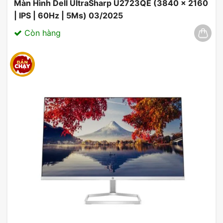
Màn Hình Dell UltraSharp U2723QE (3840 x 2160
| IPS | 60Hz | 5Ms) 03/2025
Còn hàng
Đánh Giá Màn hình ViewSonic
VA2215-H 22 Inch FHD
VA 100Hz
Theo các đánh giá từ người dùng, màn hình
ViewSonic VA2215-H được đánh giá cao về chất