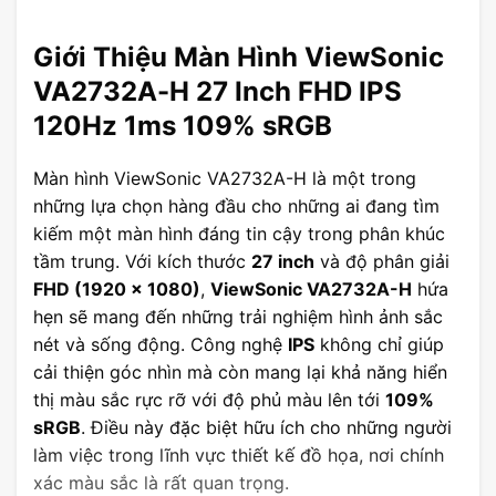
Giới Thiệu Màn Hình ViewSonic
VA2732A-H 27 Inch FHD IPS
120Hz 1ms 109% sRGB
Màn hình ViewSonic VA2732A-H là một trong
những lựa chọn hàng đầu cho những ai đang tìm
kiếm một màn hình đáng tin cậy trong phân khúc
tầm trung. Với kích thước
27 inch
và độ phân giải
FHD (1920 x 1080)
,
ViewSonic VA2732A-H
hứa
hẹn sẽ mang đến những trải nghiệm hình ảnh sắc
nét và sống động. Công nghệ
IPS
không chỉ giúp
cải thiện góc nhìn mà còn mang lại khả năng hiển
thị màu sắc rực rỡ với độ phủ màu lên tới
109%
sRGB
. Điều này đặc biệt hữu ích cho những người
làm việc trong lĩnh vực thiết kế đồ họa, nơi chính
xác màu sắc là rất quan trọng.