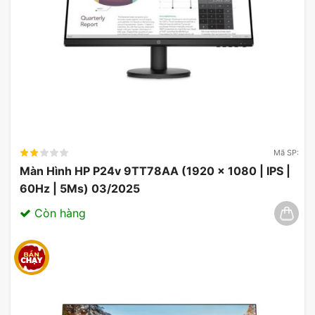
Màn Hình ViewSonic VA2732A-H
Thông Số Màn Hình ViewSonic
VA2732A-H 27 Inch FHD IPS
120Hz 1ms 109% sRGB
Thương hiệu:
Viewsonic
Mã SP:
Màn Hình HP P24v 9TT78AA (1920 x 1080 | IPS |
Loại màn hình:
Màn hình Phẳng
60Hz | 5Ms) 03/2025
Kích thước:
27 inch
Còn hàng
Độ phân giải:
FHD (1920 x 1080 | 16:9)
Tấm nền:
IPS Technology
Tần số quét:
120Hz
Thời gian phản hồi:
1ms