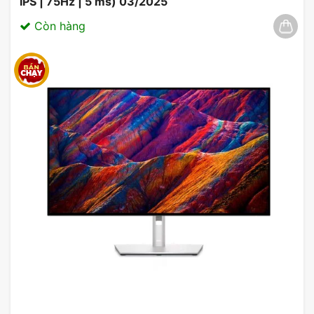
IPS | 75Hz | 5 ms) 03/2025
Còn hàng
Màn Hình ViewSonic VA2732A-H
Tần Số Quét 120Hz
Màn hình
ViewSonic VA2732A-H
được trang bị