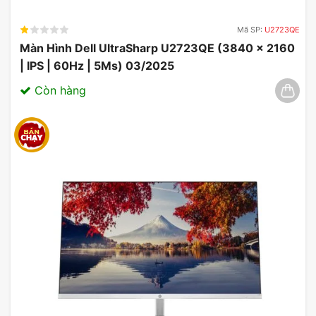
tần số quét
120Hz
, giúp giảm hiện tượng lag và
nhòe hình khi chơi game hoặc xem video. Tần số
Mã SP:
U2723QE
cao mang đến trải nghiệm mượt mà, đặc biệt là
Màn Hình Dell UltraSharp U2723QE (3840 x 2160
trong các tựa game hành động nhanh.
| IPS | 60Hz | 5Ms) 03/2025
Còn hàng
Màn Hình ViewSonic VA2732A-H