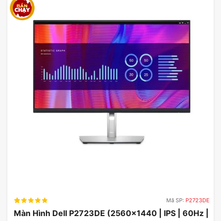
Màn Hình ViewSonic VA2732A-H
Kích Thước & Thiết Kế Tinh Tế
Mã SP:
P2723DE
Kích thước
27 inch
cùng thiết kế mỏng nhẹ giúp
Màn Hình Dell P2723DE (2560×1440 | IPS | 60Hz |
ViewSonic VA2732A-H
dễ dàng đặt trên bàn làm