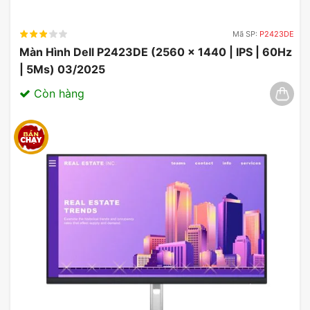
giải trí khác.
Mã SP:
P2423DE
Màn Hình Dell P2423DE (2560 x 1440 | IPS | 60Hz
| 5Ms) 03/2025
Còn hàng
Màn Hình ViewSonic VA2732A-H
Gợi Ý Cấu Hình Tương Thích