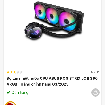
Tốc độ đọc lên tới 7000 MB/s và tốc độ ghi lên tới
5000 MB/s.
Công nghệ PCIe NVMe cho phép truyền tải dữ liệu
song song, giảm thiểu thời gian chờ đợi.
Thiết kế tối ưu hóa độ bền và hiệu quả nhiệt, kéo
dài tuổi thọ sản phẩm.
Giải pháp lưu trữ lý tưởng cho game thủ và những
người làm việc với công nghệ hiệu suất cao.
Mã SP:
Bộ tản nhiệt nước CPU ASUS ROG STRIX LC II 360
ARGB | Hàng chính hãng 03/2025
Còn hàng