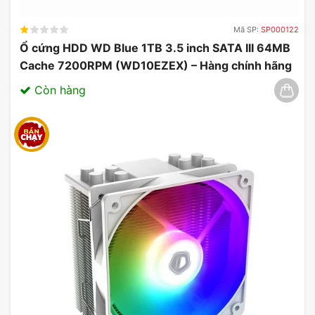
So với các chuẩn lưu trữ truyền thống, tốc độ
đọc/ghi của NVMe cho thấy sự vượt trội đáng kể,
Mã SP:
SP000122
làm cho nó trở thành lựa chọn hàng đầu cho ổ
Ổ cứng HDD WD Blue 1TB 3.5 inch SATA III 64MB
cứng cho laptop và PC hiện nay
Cache 7200RPM (WD10EZEX) – Hàng chính hãng
03/2025
Còn hàng
Đánh giá SSD Samsung 980 Pro
2TB