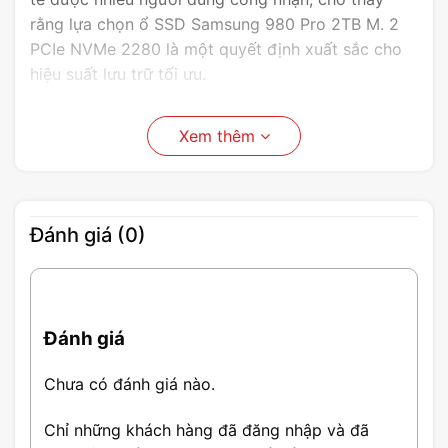
rằng lựa chọn ổ SSD Samsung 980 Pro 2TB M. 2
PCIe NVMe 2280 là một quyết định xuất sắc cho
hiệu suất lưu trữ tối ưu.
Xem thêm
Đánh giá (0)
Giới thiệu SSD Samsung 980 Pro
Đánh giá
2TB M.2 PCIe NVME 2280
Chưa có đánh giá nào.
Samsung SSD 980 Pro M.2 PCIe NVMe nổi bật với
Chỉ những khách hàng đã đăng nhập và đã
công nghệ lưu trữ tiên tiến, mang lại tốc độ cao và