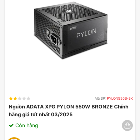
Các chương trình khuyến mãi hiện có tại MYGEAR
thường xuyên thay đổi nhằm cung cấp các sản
phẩm như SSD cho game thủ, ổ cứng cho server
và giải pháp doanh nghiệp, với tính năng bảo mật,
nâng cấp hiệu suất, tốc độ ghi nhanh và tiết kiệm
năng lượng.
Thông tin hỗ trợ về ổ cứng SSD Samsung
980 Pro 2TB
Tốc độ ghi nhanh giúp cải thiện hiệu suất chơi
game và truy xuất dữ liệu.
Mã SP:
PYLON550B-BK
Nguồn ADATA XPG PYLON 550W BRONZE Chính
Tính năng bảo mật cao đảm bảo an toàn cho
hãng giá tốt nhất 03/2025
thông tin quan trọng của người dùng.
Còn hàng
Chính sách bảo hành tốt từ MYGEAR mang lại sự
hài lòng cho khách hàng.