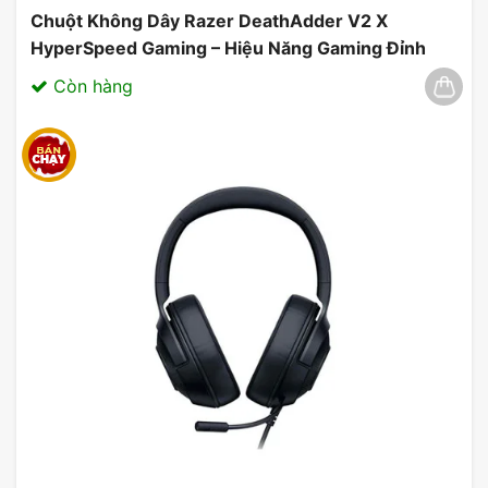
Chuột Không Dây Razer DeathAdder V2 X
HyperSpeed Gaming – Hiệu Năng Gaming Đỉnh
Cao 03/2025
Còn hàng
Có thể lập trình nhờ bộ nhớ trên
bo mạch
ASUS TUF Gaming K1 có tám phím có thể lập trình,
hỗ trợ ghi macro theo thời gian thực, giúp dễ dàng
thiết lập bàn phím của bạn để mang lại trải nghiệm