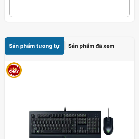
Sản phẩm tương tự
Sản phẩm đã xem
Đèn RGB và thanh đèn cạnh bên
linh hoạt
ASUS TUF Gaming K1 có năm vùng chiếu sáng
riêng biệt và các thanh RGB nổi bật ở cả hai bên
bàn phím. Người dùng có thể lựa chọn toàn bộ
phổ màu để tùy chỉnh riêng từng vùng, nhờ đó
giúp bạn điều khiển dàn máy của mình tỏa sáng