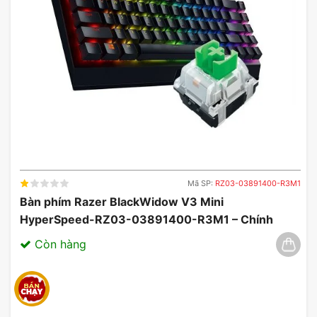
Núm âm lượng chuyên dụng
Với núm chỉnh âm lượng chuyên dụng ở góc trên
bên phải, TUF Gaming K1 giúp bạn điều khiển âm
thanh trong game một cách nhanh chóng và dễ
dàng. Bạn có thể dễ dàng vặn núm mà vẫn bám
sát từng hành động trên màn hình.
Mã SP:
RZ03-03891400-R3M1
Bàn phím Razer BlackWidow V3 Mini
HyperSpeed-RZ03-03891400-R3M1 – Chính
Hãng, Đẳng Cấp Không Dây 03/2025
Còn hàng