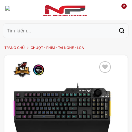
0
Tìm
kiếm:
TRANG CHỦ
CHUỘT - PHÍM - TAI NGHE - LOA
Add to
wishlist