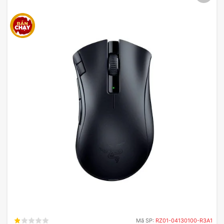
Lớp mạ chuyên dụng chống tràn
nước
ASUS TUF Gaming K1 được gia công chắc chắn cả
ở phần trong và phần ngoài để có khả năng phục
vụ nhiều năm liền. Lớp vỏ bên ngoài của bàn phím
này có một lớp phủ gia cường đặc biệt để đáp ứng
yêu cầu của hơn 10 bài thử nghiệm nghiêm ngặt về
mài mòn, ma sát và mồ hôi. Với khả năng chống
thấm nước lên đến 300ml, bàn phím này bảo đảm
rằng nước tràn ra từ lon hoặc cốc sẽ không ảnh
hưởng đến pha hành động của bạn.
Mã SP:
RZ01-04130100-R3A1