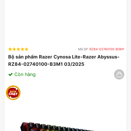
theo đúng ý muốn. Ứng dụng ASUS Armoury Crate
với cơ chế điều khiển RGB tiên tiến giúp đồng bộ
hóa cấu hình đèn và game với nội dung của bạn.
Mã SP:
RZ84-02740100-B3M1
Bộ sản phẩm Razer Cynosa Lite-Razer Abyssus-
RZ84-02740100-B3M1 03/2025
Còn hàng