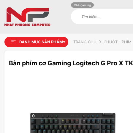
Ghế gaming
Tìm
kiếm:
DANH MỤC SẢN PHẨM
TRANG CHỦ
CHUỘT - PHÍM 
Bàn phím cơ Gaming Logitech G Pro X T
Add to
wishlist