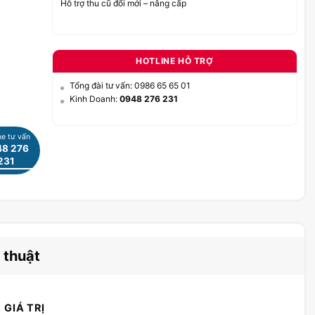
Hỗ trợ thu cũ đổi mới – nâng cấp
HOTLINE HỖ TRỢ
Tổng đài tư vấn: 0986 65 65 01
Kinh Doanh:
0948 276 231
ne tư vấn
8 276
231
 thuật
GIÁ TRỊ