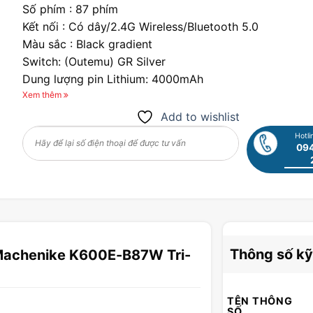
Số phím : 87 phím
Kết nối : Có dây/2.4G Wireless/Bluetooth 5.0
Màu sắc : Black gradient
Switch: (Outemu) GR Silver
Dung lượng pin Lithium: 4000mAh
Tương thích: PC/Laptop/MacOS
Xem thêm
Add to wishlist
Hotli
094
Thông số kỹ
Machenike K600E-B87W Tri-
TÊN THÔNG
SỐ