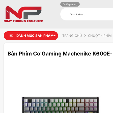
Ghế gaming
Tìm
kiếm:
DANH MỤC SẢN PHẨM
TRANG CHỦ
CHUỘT - PHÍM 
Bàn Phím Cơ Gaming Machenike K600E
Add to
wishlist