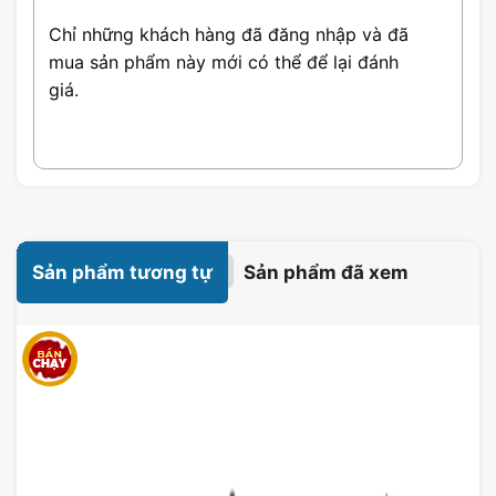
Chỉ những khách hàng đã đăng nhập và đã
mua sản phẩm này mới có thể để lại đánh
giá.
Thiết kế hiện đại, kiểu dáng năng động
Thiết kế phím bấm nảy, mang đến trải nghiệm gõ
Sản phẩm tương tự
Sản phẩm đã xem
nhẹ nhàng
Điểm cộng vượt trội của dòng bàn phím Rapoo
V500 Pro 104 Multi Mode chính là độ nảy tốt và
phản hồi cực tốt khi gõ phím. Điều này sẽ giúp bạn
có thể gia tăng tốc độ gõ và giảm sai sót trong
quá trình trải nghiệm.
Hơn nữa, hệ thống bo mạch và công tắc của bàn