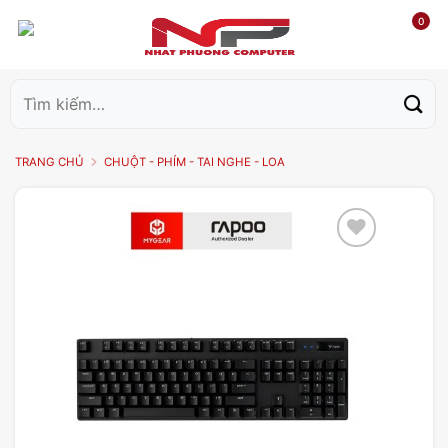
0
Tìm
kiếm:
TRANG CHỦ
CHUỘT - PHÍM - TAI NGHE - LOA
Add to
wishlist