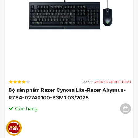
phím được hãng trau chuốt vô cùng tỉ mỉ. Bạn
hoàn toàn có thể yên tâm khi sử dụng dù chẳng
may có đổ nước lên thì vẫn sẽ an toàn.
Mã SP:
RZ84-02740100-B3M1
Bộ sản phẩm Razer Cynosa Lite-Razer Abyssus-
RZ84-02740100-B3M1 03/2025
Còn hàng