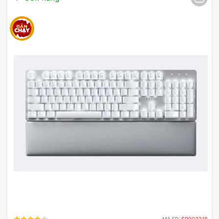
Mã SP:
SP003218