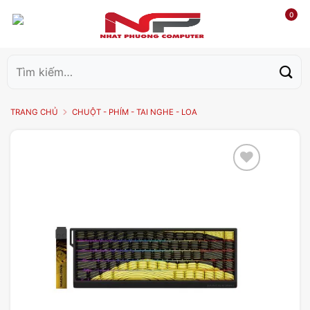
0
Tìm
kiếm:
TRANG CHỦ
CHUỘT - PHÍM - TAI NGHE - LOA
Add to
wishlist