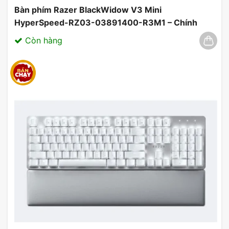
Bàn phím Razer BlackWidow V3 Mini
HyperSpeed-RZ03-03891400-R3M1 – Chính
Hãng, Đẳng Cấp Không Dây 03/2025
Còn hàng