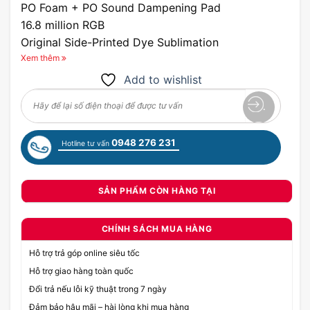
PO Foam + PO Sound Dampening Pad
16.8 million RGB
Original Side-Printed Dye Sublimation
PBT
Xem thêm
8000Hz/16K-0.125mm
Add to wishlist
0948 276 231
Hotline tư vấn
SẢN PHẨM CÒN HÀNG TẠI
CHÍNH SÁCH MUA HÀNG
Hỗ trợ trả góp online siêu tốc
Hỗ trợ giao hàng toàn quốc
Đổi trả nếu lỗi kỹ thuật trong 7 ngày
Đảm bảo hậu mãi – hài lòng khi mua hàng