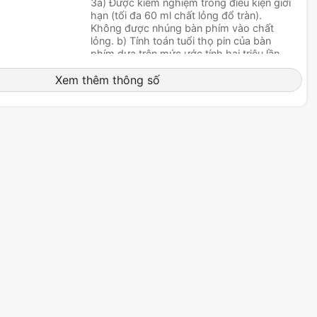
3a) Được kiểm nghiệm trong điều kiện giới
hạn (tối đa 60 ml chất lỏng đổ tràn).
Không được nhúng bàn phím vào chất
lỏng. b) Tính toán tuổi thọ pin của bàn
phím dựa trên mức ước tính hai triệu lần
nhấn phím/năm trong môi trường công sở.
Xem thêm thông số
Trải nghiệm người dùng có thể khác nhau.
Kết nối/Nguồn: Công tắc bật/tắt
Máy tính, điện thoại và máy tính bảng hỗ
trợ bàn phím ngoài (cấu hình HID)
Windows® 10,11 trở lên
Android™ 5.0
macOS 10.10 trở lên
iOS 5 trở lên
Chrome OS™
Kết nối USB
Yêu cầu có sẵn cổng USB.
Kết nối Bluetooth
Yêu cầu thiết bị cài sẵn Bluetooth Smart có
hỗ trợ bàn phím. 4Bluetooth HID
Chiều cao: 137,5 mm
Chiều rộng: 435,5 mm
Chiều dày: 20,5 mm
Trọng lượng: 475 g với 2 pin AAA