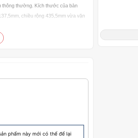
m thông thường. Kích thước của bàn
 137,5mm, chiều rộng 435,5mm vừa vặn
Kết nối
Kích thước
ản phẩm này mới có thể để lại