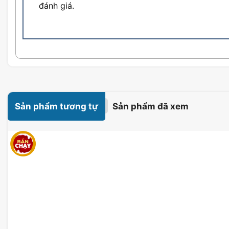
đánh giá.
Thiết kế gọn nhẹ đẹp
Bên cạnh đó, bàn phím còn sở hữu trọng lượng khá nhẹ vớ
nếu không có pin. Với trọng lượng này, người dùng có thể 
dụng mà không có trở ngại.
Khả năng kết nối của bàn phím không dây Logitech
Sản phẩm tương tự
Sản phẩm đã xem
Logitech K375s sử dụng kết nối bluetooth thông dụng dàn
thao tác cắm đầu nhận sóng bluetooth vào cổng USB là b
đó, các bo mạch chủ và laptop cũng được tích hợp bluetoo
không cần phải có sóng.
Đối với smartTV thì K375s cũng chỉ cần cắm đầu bluetoot
mà không cần phải cài đặt gì thêm.