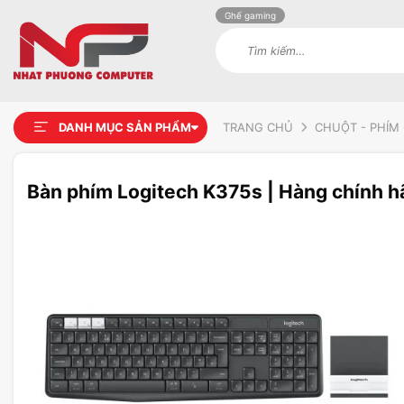
Ghế gaming
Tìm
kiếm:
DANH MỤC SẢN PHẨM
TRANG CHỦ
CHUỘT - PHÍM 
Bàn phím Logitech K375s | Hàng chính 
Add to
wishlist