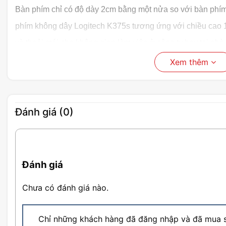
Bàn phím chỉ có độ dày 2cm bằng một nửa so với bàn phí
phím không dây Logitech K375s tương ứng với chiều cao
và thoải mái cho không gian làm việc ở công ty hay tại nhà.
Xem thêm
Đánh giá (0)
Đánh giá
Chưa có đánh giá nào.
Chỉ những khách hàng đã đăng nhập và đã mua s