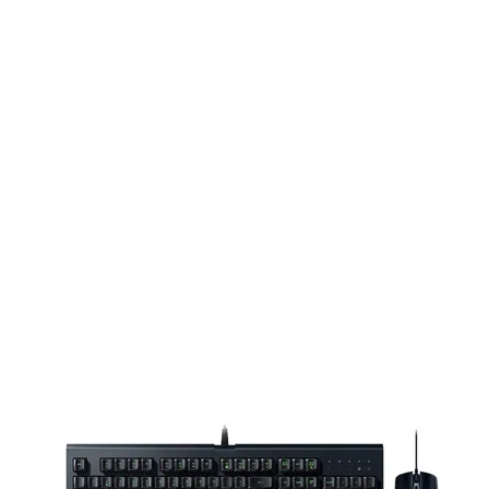
dạng
ành iOs và Android thì lại phức tạp hơn
qua bluetooth và phải nhập mật khẩu trên
ối và sử dụng được.