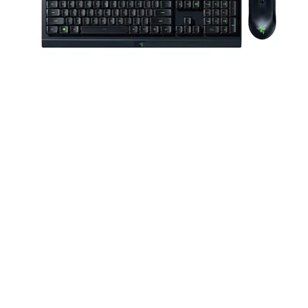
c laser in đậm với màu trắng sáng nên
có tầm nhìn kém.