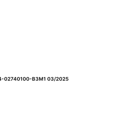
rõ nét
y
Z84-02740100-B3M1 03/2025
 Plug and Play nên bạn chỉ cần cắm đầu
ng thời, người dùng có thể kết nối bàn
 từng thiết bị vô cùng tiện lợi.
 tượng
3a. Tuổi thọ pin bàn phím dựa trên ước