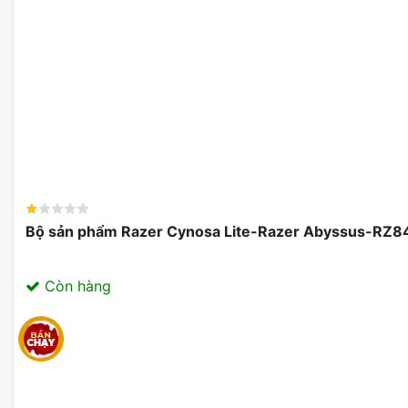
Các ký tự trên bàn phím 
Bàn phím Logitech K375s có tính năng Plug and Pla
Bộ sản phẩm Razer Cynosa Lite-Razer Abyssus-R
Bàn phím máy tính không dây Logitech K375s có tính năng
USB của bàn phím vào máy tính là có thể sử dụng ngay. Đồ
Còn hàng
phím với nhiều thiết bị cùng một lúc và có nút chuyển đổi qua
Bàn phím không dây Logitech K375s sở hữu pin ấn
Logitech K375s sở hữu pin ấn tượng với tuổi thọ 24 tháng 