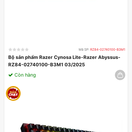
Cuộn bánh xe lăn chuột
Cuộn bánh xe của con chuột này khá linh hoạt và
Mã SP:
RZ84-02740100-B3M1
nó làm cho việc làm việc trên máy tính và duyệt
Bộ sản phẩm Razer Cynosa Lite-Razer Abyssus-
internet dễ dàng cho người sử dụng.
RZ84-02740100-B3M1 03/2025
Còn hàng
Tương thích đa dạng nền tảng