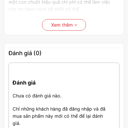
một con chuột hiệu quả chi phí có thể làm việc
cho họ theo cách dễ nhất có thể.
Hình dạng & Thiết kế
Xem thêm
Chuột có dây Logitech B100 có thiết kế rất đơn
giản với tông màu đen đơn giản, thiết kế thuận tiện
cho cả người thuận tay trái và tay phải sử dụng,
Đánh giá (0)
kích thước tổng thể khá nhỏ gọn dài 8cm-4,5cm-
4cm cùng khối lượng khá nhẹ chỉ 80g.
Đánh giá
Chưa có đánh giá nào.
Chỉ những khách hàng đã đăng nhập và đã
mua sản phẩm này mới có thể để lại đánh
giá.