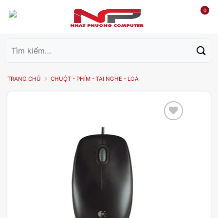
0
Tìm
kiếm:
TRANG CHỦ
CHUỘT - PHÍM - TAI NGHE - LOA
Add to
wishlist