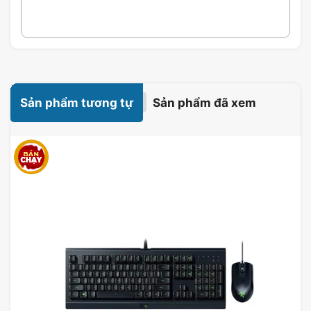
Bên cạnh đó, nhờ vào việc được làm từ nhựa cứng
với chất lượng hàng đầu, chuột Logitech B100
hoàn toàn có thể đảm bảo về độ bền và người
dùng có thể sử dụng lâu dài mà không lo sợ bị
hỏng hóc.
Sản phẩm tương tự
Sản phẩm đã xem
Tốc độ phản hồi & Tốc độ
Công nghệ quang học đã được sử dụng trong
chuột quang Logitech USB với độ phân giải 800
dpi. Nó là một thiết bị cắm và chạy mà không yêu
cầu thiết lập bằng tay là lý tưởng nhất cho những
người không có thời gian và thậm chí cả kinh
nghiệm cài đặt các phụ kiện phần cứng máy tính
một cách hiệu quả nhất.