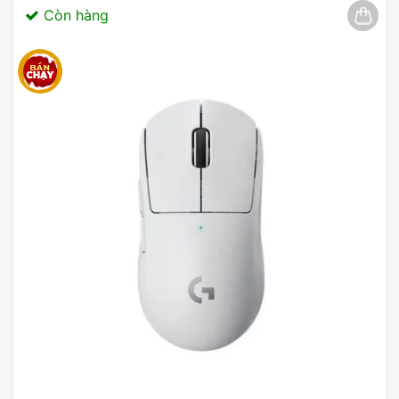
hành lý tưởng cho những ai làm việc trong môi
Còn hàng
trường văn phòng hoặc đam mê gaming. Với thiết
kế đẹp mắt và tính năng hoàn thiện, Zadez M213
thật sự mang lại giá trị sử dụng cao. Độ chính xác
của chuột Zadez là điểm cộng lớn, giúp người
dùng có thể làm việc hiệu quả hơn, đặc biệt trong
các tác vụ yêu cầu sự chính xác cao như thiết kế
đồ họa hay chơi game.
Bên cạnh đó, tính năng tiết kiệm năng lượng và
khả năng tương thích rộng rãi với các hệ điều hành
khiến Zadez M213 trở thành sự lựa chọn lý tưởng
cho nhiều đối tượng người dùng. Không những thế,
với 3 nút chức năng, bạn có thể tùy chỉnh theo nhu
cầu cá nhân, tối ưu hóa trải nghiệm sử dụng.
Thiết kế công thái học giúp người dùng cảm thấy
thoải mái hơn, dù phải làm việc trong nhiều giờ
liền. Nhìn chung, chuột Zadez M213 là một sản