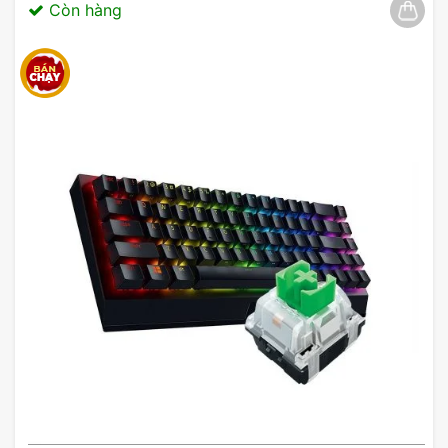
Còn hàng
2. Thiết Kế Ergonomic
Với thiết kế công thái học, chuột Zadez M213
mang lại cảm giác cầm nắm thoải mái, giảm thiểu
tình trạng mỏi tay khi sử dụng trong thời gian dài.
Bề mặt chuột được làm từ chất liệu nhựa cao cấp,
giúp tăng độ bám và tránh trơn trượt. Kiểu dáng
uốn cong của chuột Zadez cũng tạo điều kiện
thuận lợi cho việc di chuyển linh hoạt mà không