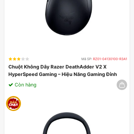
việc mất tín hiệu như chuột không dây.
Mã SP:
RZ01-04130100-R3A1
Chuột Không Dây Razer DeathAdder V2 X
HyperSpeed Gaming – Hiệu Năng Gaming Đỉnh
Cao 03/2025
Còn hàng