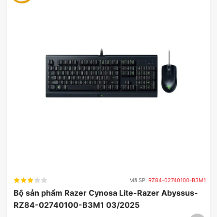
Chuột
Zadez M213
sở hữu độ phân giải lên đến
1000 DPI, giúp người dùng có trải nghiệm chính
xác trong từng thao tác. Đặc biệt, độ nhạy của
cảm biến Pixart cho phép chuột Zadez hoạt động
mượt mà trên nhiều bề mặt khác nhau, từ bàn phím
cho đến mặt bàn gỗ hay kính.
Độ chính xác không chỉ giúp bạn dễ dàng điều
chỉnh con trỏ mà còn rất hữu ích trong các trò
chơi yêu cầu độ chính xác cao.
Mã SP:
RZ84-02740100-B3M1
Bộ sản phẩm Razer Cynosa Lite-Razer Abyssus-
RZ84-02740100-B3M1 03/2025