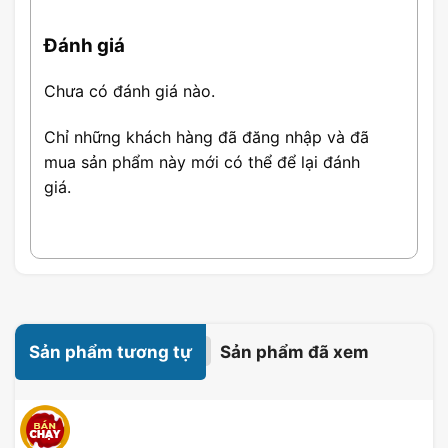
Đánh giá
Chưa có đánh giá nào.
Thông Số Chuột Zadez M213
Chỉ những khách hàng đã đăng nhập và đã
mua sản phẩm này mới có thể để lại đánh
Độ phân giải: 1000 DPI
giá.
Cảm biến: Pixart
Số nút: 3 nút
Kết nối: USB Wired
Chất liệu: Nhựa cao cấp
Đặc Điểm Chuột Zadez M213
Sản phẩm tương tự
Sản phẩm đã xem
1. Độ Chính Xác Cao