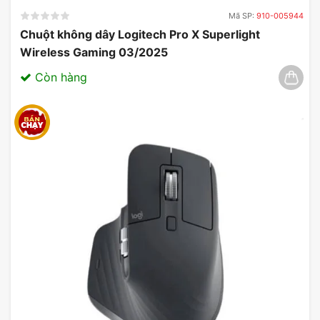
phẩm đáng giá, không chỉ về mặt chất lượng mà
Mã SP:
910-005944
còn về mức độ tiện lợi mà nó mang lại cho người
Chuột không dây Logitech Pro X Superlight
sử dụng.
Wireless Gaming 03/2025
Còn hàng