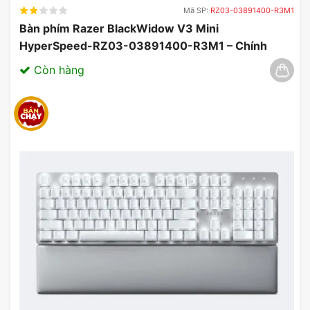
Mã SP:
RZ03-03891400-R3M1
gây khó chịu cho người dùng.
Bàn phím Razer BlackWidow V3 Mini
HyperSpeed-RZ03-03891400-R3M1 – Chính
Hãng, Đẳng Cấp Không Dây 03/2025
Còn hàng