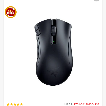
Công nghệ LIGHTSPEED cung cấp kết nối
Bluetooth ổn định, giảm thiểu độ trễ.
Cảm biến Hero 2 cho phép xác định chính xác vị
trí trong các trận đấu.
Khả năng tùy chỉnh giúp game thủ điều chỉnh
chuột theo phong cách chơi riêng.
Kết nối và tính năng không dây
trên Pro X Superlight 2 DEX
Trải nghiệm kết nối không dây trên Pro X
Superlight 2 DEX mang đến sự vượt trội mà người
dùng mong đợi. Với thiết kế hiện đại, chuột
Logitech Pro X Superlight 2 DEX không chỉ thu hút
ánh nhìn mà còn cung cấp tính năng vượt trội cho
người chơi.
Mã SP:
RZ01-04130100-R3A1