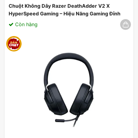
Chuột Không Dây Razer DeathAdder V2 X
HyperSpeed Gaming – Hiệu Năng Gaming Đỉnh
Cao 03/2025
Còn hàng
Công nghệ tiên tiến giúp thời gian phản hồi nhanh
và di chuyển linh hoạt, rất quan trọng trong các
tình huống căng thẳng. Người dùng có thể yên tâm
vì độ bền của chuột Logitech mang lại sự tin cậy
trong suốt thời gian dài sử dụng.
Tất cả những yếu tố trên kết hợp tạo nên một sản
phẩm lý tưởng cho cả game thủ và những người