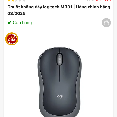
Chuột không dây logitech M331 | Hàng chính hãng
03/2025
Còn hàng
Đặc biệt, chuột Pro X Superlight 2 DEX hoàn toàn
phù hợp với mọi tay cầm
, đảm bảo sự thoải mái tối
đa trong suốt quá trình sử dụng. Khi mua chuột
Logitech Pro X Superlight 2 DEX tại MYGEAR, bạn
sẽ trải nghiệm thú vị với các thiết bị chơi game
được thiết kế tinh tế, sử dụng công nghệ tiên tiến,
hỗ trợ game thủ và bộ điều khiển phù hợp với mọi
tay cầm.
Thông tin hỗ trợ về thiết bị chơi game
Cảm biến Hero 2 cao và công tắc Lightforce giúp
điều khiển dễ dàng trong các trò chơi căng thẳng.