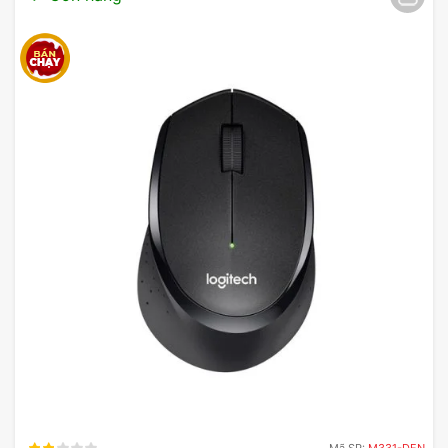
Với những người yêu thích gaming, việc lựa chọn
một con chuột chơi game chất lượng là vô cùng
quan trọng. Chuột không dây của Logitech Pro X
Superlight 2 DEX chắc chắn sẽ đáp ứng được
mong đợi với thiết kế tinh tế và tính năng nổi bật,
giúp bạn có
trải nghiệm thú vị
hơn trong từng trận
đấu.
Chuột Logitech Pro X Superlight 2 DEX được trang
bị cảm biến Hero 2 cao và công tắc Lightforce,
cho phép bạn dễ dàng điều khiển trong các trò
chơi căng thẳng.
Mã SP:
M331-DEN