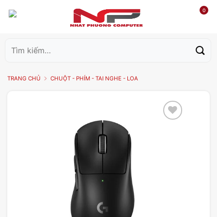
0
Tìm
kiếm:
TRANG CHỦ
CHUỘT - PHÍM - TAI NGHE - LOA
Add to
wishlist