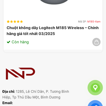
Thiết kế tinh tế và tính năng nổi bật mang đến trải
nghiệm thú vị cho người chơi.
Phù hợp với mọi tay cầm, đảm bảo sự thoải mái tối
đa trong suốt quá trình sử dụng.
Mã SP:
M185-Xam
Chuột không dây Logitech M185 Wireless – Chính
Công nghệ tiên tiến hỗ trợ game thủ và bộ điều
hãng giá tốt nhất 03/2025
khiển hiệu quả.
Còn hàng
Địa chỉ:
1285, Lê Chí Dân, P. Tương Bình
Hiệp, Tp Thủ Dầu Một, Bình Dương
Email: