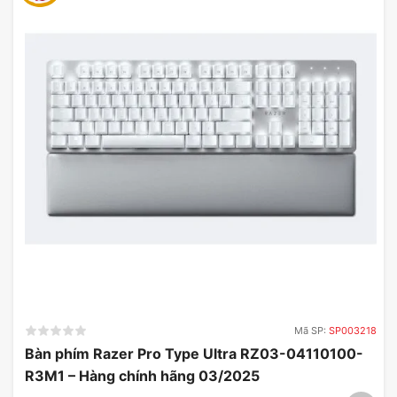
Mua ngay không dây Logitech B175 chính hãng,
giá rẻ tại Mygear.
Chuột không dây quả thực vô cùng tiện lợi. Với
khả năng trả lại bầu không khí yên tĩnh, hoạt động
nhanh và nhạy, Logitech B175 sẽ được đón nhận
Mã SP:
SP003218
nồng nhiệt. Sản phẩm hiện đang được cung cấp tại
Bàn phím Razer Pro Type Ultra RZ03-04110100-
cửa hàng Mygear, bạn vui lòng đến cửa hàng gần
R3M1 – Hàng chính hãng 03/2025
nhất để trải nghiệm nhé.