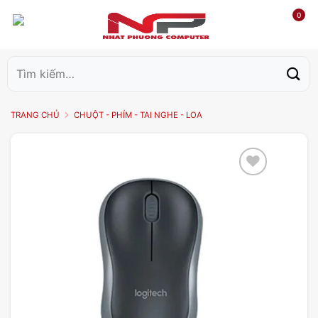
0
Tìm
kiếm:
TRANG CHỦ
CHUỘT - PHÍM - TAI NGHE - LOA
Add to
wishlist