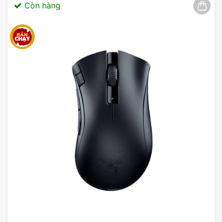
Loa Edifier R19BT được thiết kế để tối ưu khả năng
Còn hàng
nghe, được đánh giá là thiết bị âm thanh phù hợp
để sử dụng ở nhiều không gian khác nhau. Chính
sự linh hoạt về khả năng kết nối, bộ loa này có thể
đáp ứng được hết mọi nhu cầu của bạn.
Sản phẩm đang có mặt tại cửa hàng Mygear với
giá bán hấp dẫn và chế độ bảo hành chính hãng để
bạn có thể dễ dàng đến tận nơi để trải nghiệm và
nhanh chóng rinh ngày về trang bị cho không gian
làm việc, giải trí của chính mình.