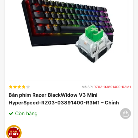
dạng bầu dục để dải âm bass được tinh chỉnh một
cách chủ động và tạo ra chất lượng âm thanh
trầm, có chiều sâu hơn.
Phù hợp với mọi không gian
Loa toàn dải Edifier R19BT không chỉ phù hợp với
không gian nhỏ hẹp mà còn có thể đặt được tại
không gian lớn. Do đó, mẫu loa này dễ dàng có
thể kết hợp dễ dàng với các thiết bị ampli để
mang tới một chất âm tinh tế, chất lượng hơn.
Mã SP:
RZ03-03891400-R3M1
Bàn phím Razer BlackWidow V3 Mini
HyperSpeed-RZ03-03891400-R3M1 – Chính
Hãng, Đẳng Cấp Không Dây 03/2025
Còn hàng