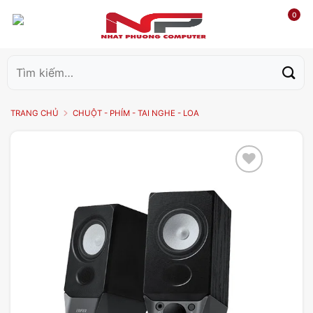
0
Tìm
kiếm:
TRANG CHỦ
CHUỘT - PHÍM - TAI NGHE - LOA
Add to
wishlist