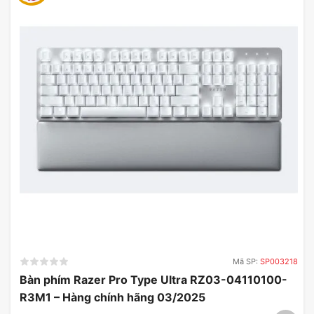
Loa Edifier R19BT phù hợp mọi không gian
Mua loa Edifier R19BT chính hãng chất lượng tại
Mã SP:
SP003218
Bàn phím Razer Pro Type Ultra RZ03-04110100-
Mygear
R3M1 – Hàng chính hãng 03/2025