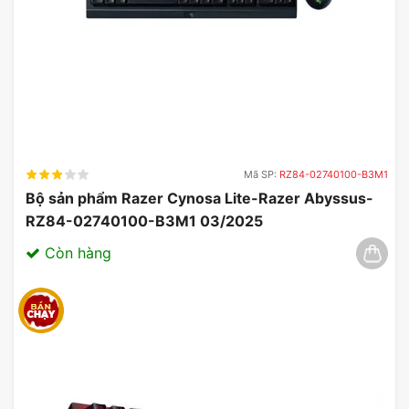
Mã SP:
RZ84-02740100-B3M1
Bộ sản phẩm Razer Cynosa Lite-Razer Abyssus-
RZ84-02740100-B3M1 03/2025
Còn hàng
Chất lượng âm thanh sống động
Bên cạnh đó, ngay phần cổng phản xạ âm trầm
phía trước của loa Edifier R19BT được thiết kế