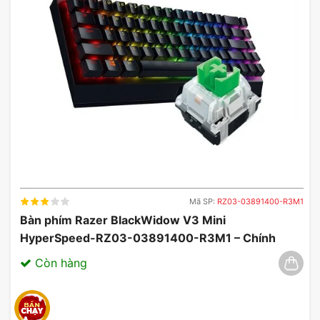
Nghe nhạc liên tục 24 giờ
Thời lượng sử dụng lên đến 24 giờ, JBL Boombox
2 sẽ cho phép bạn phát nhạc suốt cả ngày, cuộc
vui của bạn sẽ đảm bảo được kéo dài với âm nhạc
sôi động, chất lượng. Ngoài ra, loa còn được tích
hợp cổng sạc cho phép bạn nạp đầy năng lượng
cho thiết bị di động của mình để cuộc vui vẫn tiếp
tục.
Mã SP:
RZ03-03891400-R3M1
Bàn phím Razer BlackWidow V3 Mini
HyperSpeed-RZ03-03891400-R3M1 – Chính
Hãng, Đẳng Cấp Không Dây 03/2025
Còn hàng