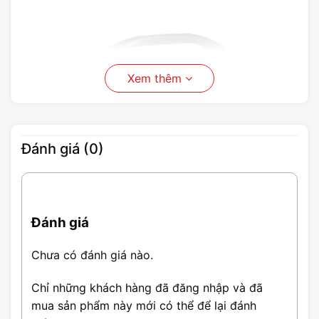
Xem thêm
Đánh giá (0)
Đánh giá
Chưa có đánh giá nào.
JBL Boombox 2 được trang bị quai sách dễ dàng di chuyển
JBL Boombox 2 được thiết kế dáng hình trụ bắt
Chỉ những khách hàng đã đăng nhập và đã
mắt, đi kèm với một cái quai trông giống như một
mua sản phẩm này mới có thể để lại đánh