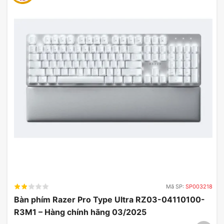
Loa JBL Boombox 2 cho phép bạn phát nhạc suốt cả ngày
Nếu bạn đang có nhu cầu tham khảo hay muốn trải
nghiệm dòng loa JBL Boombox 2 chất lượng chính
hãng hãy liên hệ ngay hotline của My Gear để có
cơ hội sở hữu với mức giá ưu đãi nhất.
Mã SP:
SP003218
Bàn phím Razer Pro Type Ultra RZ03-04110100-
R3M1 – Hàng chính hãng 03/2025