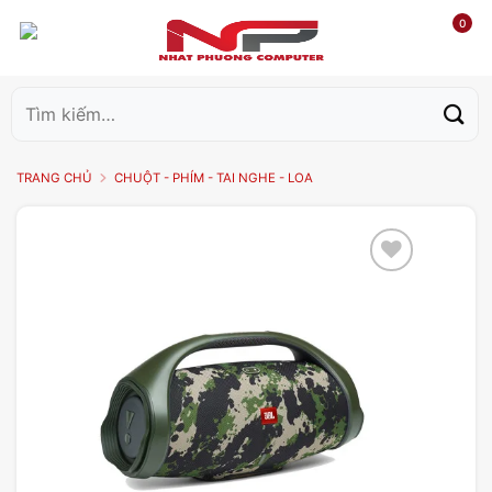
0
Tìm
kiếm:
TRANG CHỦ
CHUỘT - PHÍM - TAI NGHE - LOA
Add to
wishlist