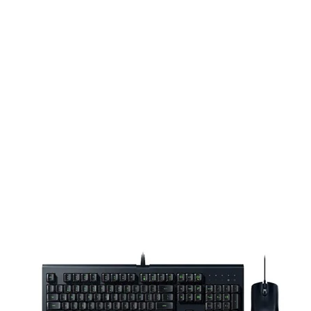
 cầm tay
èm với dây cáp có đầu cắm thiết kế
 thoải mái đáng kể khi chơi game di