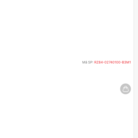
Mã SP:
RZ84-02740100-B3M1