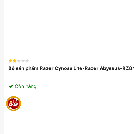
Thiết kế vỏ nhôm nhẹ, bền
Được chế tác từ vật liệu nhôm nhẹ, kiểu dáng đẹp, Tai
Moonlight có vẻ ngoài thanh lịch, nổi bật cùng với khả
cùng độ bền ngay từ cái nhìn đầu tiên.
Bộ sản phẩm Razer Cynosa Lite-Razer Abyssus-R
Còn hàng