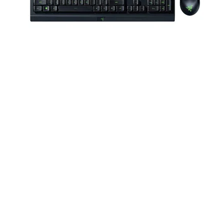
e (LSR) và cung cấp kết cấu siêu mềm
an dài. Thiết kế miếng đệm tai hơi
 hơn và mỗi miếng đệm tai đều có một
 thái học này giúp tăng cường khả
p tối đa để có trải nghiệm nghe tốt