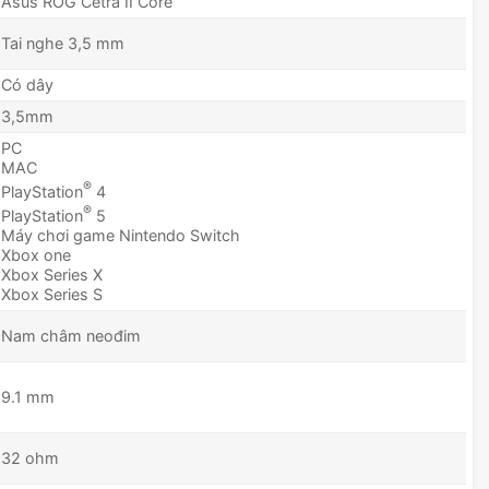
Asus ROG Cetra II Core
Tai nghe 3,5 mm
Có dây
3,5mm
PC
MAC
®
PlayStation
4
®
PlayStation
5
Máy chơi game Nintendo Switch
Xbox one
Xbox Series X
Xbox Series S
Nam châm neođim
9.1 mm
32 ohm