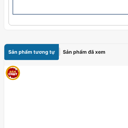
Tai nghe Asus ROG Cetra II Core White Moonlight ASUS
đặc biệt trên Tai nghe Asus ROG Cetra II Core White
cho phép bạn tận hưởng âm thanh trong trò chơi cực kỳ
chơi các tựa game yêu thích của bạn.
Sản phẩm tương tự
Sản phẩm đã xem