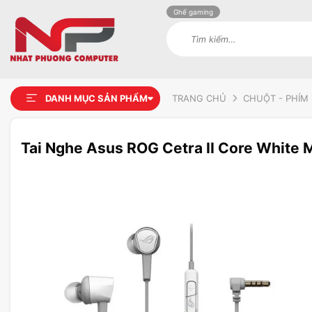
Ghế gaming
Tìm
kiếm:
DANH MỤC SẢN PHẨM
TRANG CHỦ
CHUỘT - PHÍM 
Tai Nghe Asus ROG Cetra II Core White 
Add to
wishlist