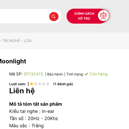
CHÍNH SÁCH
HỖ TRỢ
- TAI NGHE - LOA
Moonlight
Mã SP:
SP130415
Còn hàng
| Bảo hành:
| Tình trạng:
Lượt xem: |
(1 đánh giá)
Liên hệ
Mô tả tóm tắt sản phẩm
Kiểu tai nghe : in-ear
Tần số : 20Hz - 20Khz
Màu sắc : Trắng