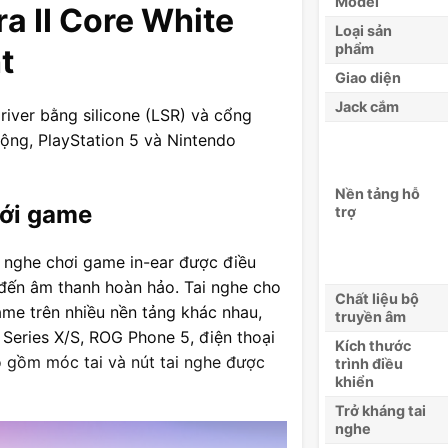
Model
a II Core White
Loại sản
phẩm
t
Giao diện
Jack cắm
iver bằng silicone (LSR) và cổng
động, PlayStation 5 và Nintendo
Nền tảng hỗ
iới game
trợ
i nghe chơi game in-ear được điều
đến âm thanh hoàn hảo. Tai nghe cho
Chất liệu bộ
me trên nhiều nền tảng khác nhau,
truyền âm
Series X/S, ROG Phone 5, điện thoại
Kích thước
o gồm móc tai và nút tai nghe được
trình điều
khiển
Trở kháng tai
nghe