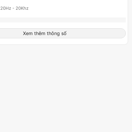
20Hz - 20Khz
Đa hướng (Omnidirectional)
Xem thêm thông số
-40 ± 3 dB
50Hz - 10Khz
Không
Không
Stereo
Virtual 7.1(Windows sonic)
Không
18 g