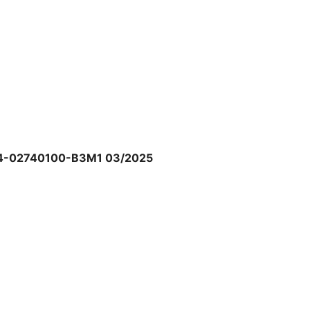
 nghe Asus ROG Cetra II Core White
 năng chống xước, vẻ ngoài nổi bật
Z84-02740100-B3M1 03/2025