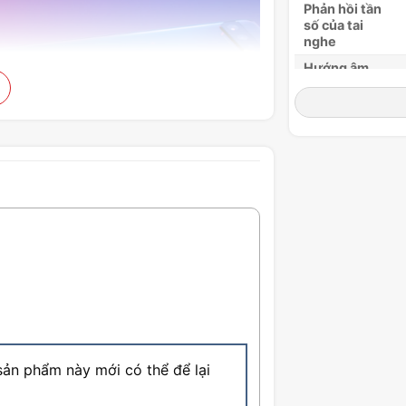
Phản hồi tần
số của tai
nghe
Hướng âm
của micro
Độ nhạy của
micro
Đáp ứng tần
số micrô
Micrô khử
tiếng ồn
thông minh
Ai
Khử tiếng ồn
chủ động
Kênh
Aura
ản phẩm này mới có thể để lại
Trọng lượng