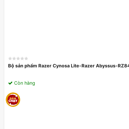
Micro ẩn để liên lạc khi đang di ch
Tai nghe Asus ROG Strix Go 2.4 cũng có mic tích hợp ẩn
không cần mic gắn thêm. Micrô tích hợp riêng biệt nà
tiếng ồn do AI hỗ trợ, vì vậy bạn sẽ tận hưởng khả năng
chuyển.
Bộ sản phẩm Razer Cynosa Lite-Razer Abyssus-R
Còn hàng