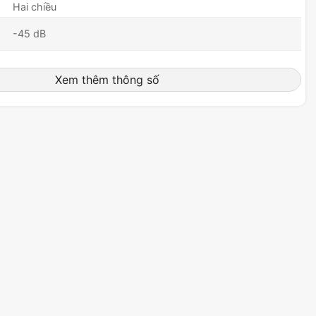
Hai chiều
-45 dB
100Hz - 8000hz
Xem thêm thông số
Có
Không
Stereo
25 giờ
Không
290g
Không
Đen