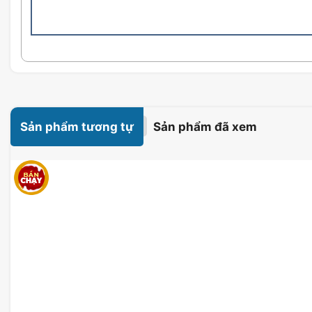
nghe Asus ROG Strix Go 2.4 vì nó có công nghệ USB-C
truyền tải âm thanh ngay lập tức – một sự kết hợp làm
cho chơi game di động * hoặc chơi Nintendo Switch c
game trên máy tính hoặc console tại nhà, với tầm hoạt
do đi vệ sinh hoặc vào nhà bếp mà không bị mất kết nố
Sản phẩm tương tự
Sản phẩm đã xem