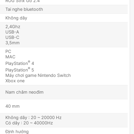
ROG Strix Go 2.4
Tai nghe bluetooth
Không dây
2,4Ghz
USB-A
USB-C
3,5mm
PC
MAC
®
PlayStation
4
®
PlayStation
5
Máy chơi game Nintendo Switch
Xbox one
Nam châm neođim
40 mm
Không dây : 20 ~ 20000 Hz
Có dây : 20 ~ 40000Hz
Định hướng