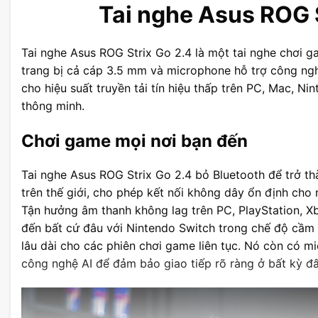
Tai nghe Asus ROG S
Tai nghe Asus ROG Strix Go 2.4 là một tai nghe chơi
trang bị cả cáp 3.5 mm và microphone hỗ trợ công ngh
cho hiệu suất truyền tải tín hiệu thấp trên PC, Mac, Ni
thông minh.
Chơi game mọi nơi bạn đến
Tai nghe Asus ROG Strix Go 2.4 bỏ Bluetooth để trở t
trên thế giới, cho phép kết nối không dây ổn định cho
Tận hưởng âm thanh không lag trên PC, PlayStation, Xb
đến bất cứ đâu với Nintendo Switch trong chế độ cầm t
lâu dài cho các phiên chơi game liên tục. Nó còn có 
công nghệ AI để đảm bảo giao tiếp rõ ràng ở bất kỳ đâ