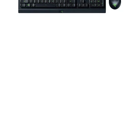
g nghệ chống ồn AI hàng đầu trong
 nghệ chống ồn của ROG Strix Go 2.4
lớn để nhận diện và khử nhiễu môi
 nhấn phím đến tiếng nói xung quanh
 trong game cực kỳ rõ ràng với đồng
u hướng, có thể tháo rời và được chứng
 TeamSpeak.