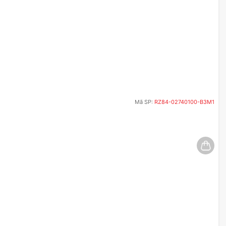
Mã SP:
RZ84-02740100-B3M1