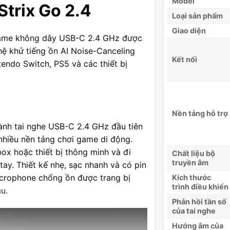
Model
trix Go 2.4
Loại sản phẩm
Giao diện
 game không dây USB-C 2.4 GHz được
ệ khử tiếng ồn AI Noise-Canceling
Kết nối
ntendo Switch, PS5 và các thiết bị
Nền tảng hỗ trợ
hành tai nghe USB-C 2.4 GHz đầu tiên
 nhiều nền tảng chơi game di động.
ox hoặc thiết bị thông minh và đi
Chất liệu bộ
truyền âm
ay. Thiết kế nhẹ, sạc nhanh và có pin
microphone chống ồn được trang bị
Kích thước
trình điều khiển
u.
Phản hồi tần số
của tai nghe
Hướng âm của