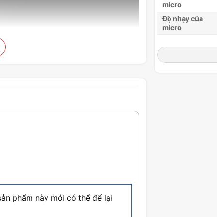
micro
Độ nhạy của
micro
Đáp ứng tần số
micrô
Micrô khử tiếng
ồn thông minh
Ai
Khử tiếng ồn
chủ động
Kênh
Pin
Aura
Trọng lượng
Đệm tai bổ
t cứ đâu
sung
ản phẩm này mới có thể để lại
Màu sắc
Điều đó không phải là vấn đề cho Tai