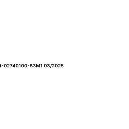
uyển
 để giao tiếp thuận tiện ở mọi nơi,
y vẫn được hỗ trợ bởi công nghệ khử
 liên lạc cực kỳ rõ ràng khi đang di
Z84-02740100-B3M1 03/2025