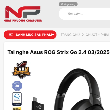
Ghế gaming
Tìm
kiếm:
DANH MỤC SẢN PHẨM
TRANG CHỦ
CHUỘT - PHÍM 
Tai nghe Asus ROG Strix Go 2.4 03/2025
Add to
wishlist