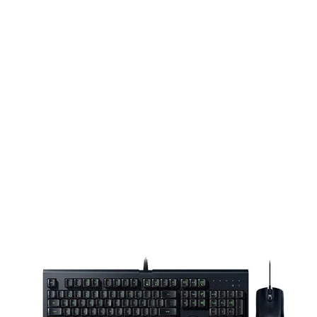
tai nghe chơi game không dây cực kỳ
ame dài. Thiết kế dễ dàng gập lại lý
trix Go 2.4 đi bất cứ đâu trở nên