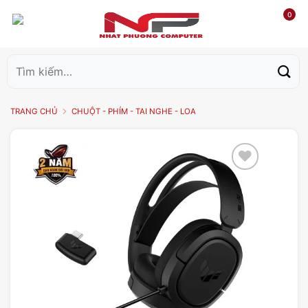
0
Tìm
kiếm:
TRANG CHỦ
CHUỘT - PHÍM - TAI NGHE - LOA
Add to
wishlist