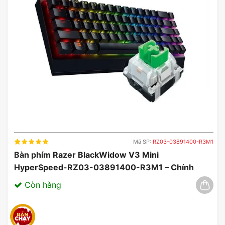
Mã SP:
RZ03-03891400-R3M1
Bàn phím Razer BlackWidow V3 Mini
HyperSpeed-RZ03-03891400-R3M1 – Chính
Hãng, Đẳng Cấp Không Dây 03/2025
Còn hàng
Âm thanh vòm ảo 7.1