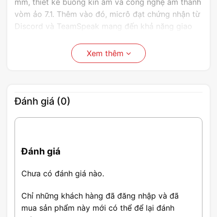
mm, thiết kế buồng kín âm và công nghệ âm thanh
vòm ảo 7.1. Thêm vào đó, micrô đạt chứng nhận từ
Discord và TeamSpeak mang đến khả năng giao
tiếp trong game bằng giọng nói rõ ràng và một
phần khung được thiết kế nhẹ, đảm bảo sự thoải
Xem thêm
mái cho người dùng.
Đánh giá (0)
Đánh giá
Chưa có đánh giá nào.
Kết nối không dây có độ trễ cực
Chỉ những khách hàng đã đăng nhập và đã
thấp
mua sản phẩm này mới có thể để lại đánh