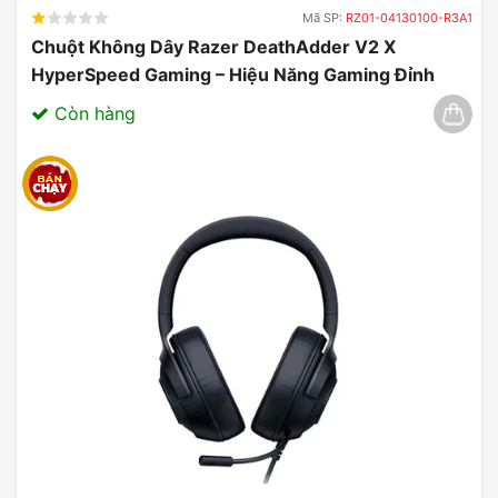
Mã SP:
RZ01-04130100-R3A1
Chuột Không Dây Razer DeathAdder V2 X
HyperSpeed Gaming – Hiệu Năng Gaming Đỉnh
Cao 03/2025
Còn hàng
Tạo cảm giác thoải mái khi sử
dụng thời gian dài
Thiết kế siêu nhẹ
Chỉ nặng 295 gram, tai nghe không dây siêu nhẹ
TUF Gaming H1 Wireless được thiết kế để giúp bạn
thoải mái trong các phiên chơi game kéo dài.
Khung tai nghe