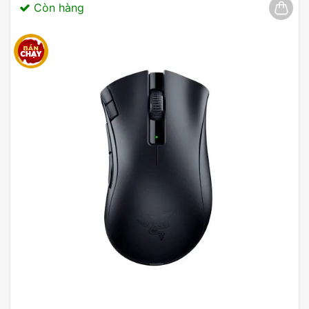
Còn hàng
Giao tiếp cực kỳ rõ ràng
Micrô analog định hướng được tinh chỉnh giúp giao
tiếp bằng giọng nói rõ ràng và đạt chứng nhận từ
Discord và TeamSpeak.