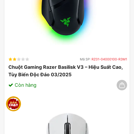
Các nút điều khiển tiện dụng và trực quan trên
chụp tai giúp bạn dễ dàng điều chỉnh âm lượng,
tắt/ bật tiếng micrô hoặc tắt/ bật tai nghe.
Mã SP:
RZ01-04000100-R3M1
Chuột Gaming Razer Basilisk V3 – Hiệu Suất Cao,
Tùy Biến Độc Đáo 03/2025
Còn hàng