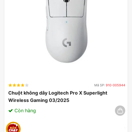
Armoury Crate
Armory Crate là một phần mềm tiện ích được thiết
kế để cung cấp cho bạn quyền kiểm soát tập trung
cho các sản phẩm chơi game được hỗ trợ, giúp
bạn dễ dàng điều chỉnh Tai nghe Asus TUF Gaming
H1 Wireless theo sở thích cá nhân. Armory Crate
cho phép bạn tùy chỉnh hồ sơ người dùng, tối ưu
âm thanh, kiểm tra tình trạng pin trong khi chơi
Mã SP:
910-005944
game….
Chuột không dây Logitech Pro X Superlight
Wireless Gaming 03/2025
Tham khảo thêm tai nghe asus
Còn hàng