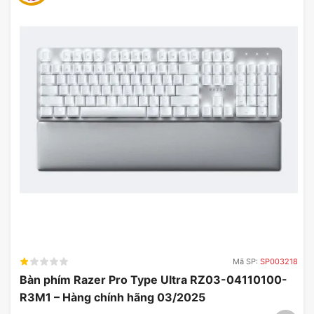
Công nghệ âm thanh vòm ảo 7.1* cung cấp mức độ
chính xác âm thanh được nâng cấp, điều này có
thể mang lại cho bạn lợi thế cạnh tranh trong
game.
Mã SP:
SP003218
Bàn phím Razer Pro Type Ultra RZ03-04110100-
R3M1 – Hàng chính hãng 03/2025