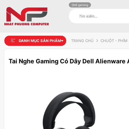
Ghế gaming
Tìm
kiếm:
DANH MỤC SẢN PHẨM
TRANG CHỦ
CHUỘT - PHÍM 
Tai Nghe Gaming Có Dây Dell Alienware
Add to
wishlist