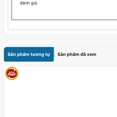
đánh giá.
Sản phẩm tương tự
Sản phẩm đã xem
Các Tính Năng Nổi Bật Của Tai Nghe
AW520H 7.1
Thông số kỹ thuật & thiết kế
Tai Nghe Dell Alienware
mang đến cho người dùng khôn
còn sở hữu thiết kế hiện đại và tinh tế. Với trọng lượn
rất thoải mái khi đeo, kể cả trong những giờ chơi game