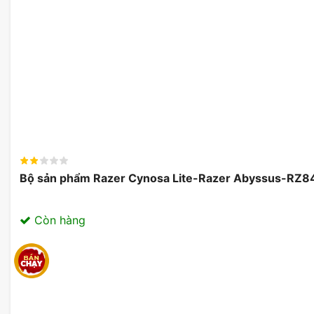
Một trong những điểm đáng chú ý của
Dell Alienwar
giúp tăng cường trải nghiệm nghe nhạc và chơi game.
âm thanh để thể hiện âm thanh từ nhiều hướng khác n
như đang ở trong chính thế giới game. Thay vì chỉ ngh
tai nghe truyền thống, bạn sẽ có cảm giác âm thanh đến
phía trên.
Bộ sản phẩm Razer Cynosa Lite-Razer Abyssus-R
Còn hàng