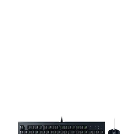
 giác êm ái và gần gũi với người sử
 cho phép tái hiện âm thanh nằm
khả năng chơi âm thanh sắc nét và
điều này có nghĩa là bạn sẽ cảm nhận
ông gian âm thanh sống động và chân