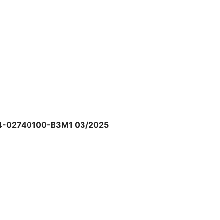
e AW520H
là công nghệ âm thanh 7.1,
 Công nghệ này sử dụng nhiều kênh
hau, khiến cho người dùng cảm nhận
e âm thanh từ phía trước như những
 từ phía sau, hai bên, thậm chí là
Z84-02740100-B3M1 03/2025