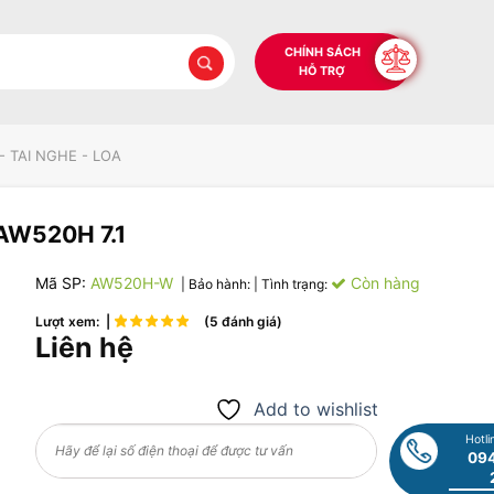
CHÍNH SÁCH
HỖ TRỢ
- TAI NGHE - LOA
 AW520H 7.1
Mã SP:
AW520H-W
Còn hàng
| Bảo hành:
| Tình trạng:
Lượt xem: |
(5 đánh giá)
Liên hệ
Add to wishlist
Hotli
094