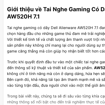
Giới thiệu về Tai Nghe Gaming Có D
AW520H 7.1
Tai nghe gaming có dây Dell Alienware AW520H 7.1 đan
chọn hàng đầu cho những game thủ đam mê trải nghiệ
Với thiết kế tinh tế và chất lượng âm thanh vượt trội 
sản phẩm này không chỉ mang lại cho người dùng sự th
game căng thẳng mà còn giúp họ nhận biết tốt hơn các
Trước khi quyết định đầu tư vào một chiếc tai nghe g
đến thông số kỹ thuật và thiết kế của sản phẩm.
AW5
không chỉ ở tính năng mà còn ở dạng dáng, hứa hẹn sẽ 
Bên cạnh đó, khả năng tái tạo âm thanh mạnh mẽ và sắ
vào từng trận đấu, đưa người chơi vào một thế giới â
Trong bài viết này, chúng ta sẽ đi sâu vào từng khía c
những thông số nổi bật cho đến trải nghiệm thực tế c