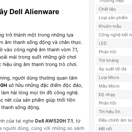
Thương hiệu
Chất liệu
ây Dell Alienware
Loại sản phẩm
Khuôn mẫu
g trở thành một trong những lựa
Công nghệ kết n
m âm thanh sống động và chân thực.
LED
nhờ vào công nghệ âm thanh vòm 7.1,
Phản hồi
oải mái trong suốt những giờ chơi
Trở kháng
 hiệu ứng âm thanh trong trò chơi.
Áp suất tối đa
aming, người dùng thường quan tâm
Loại Micro
20H
sở hữu những đặc điểm độc đáo,
Mẫu Micro
làm hài lòng mọi tín đồ công nghệ.
Độ nhạy
c nét của sản phẩm giúp thổi hồn
Phản hồi
m thanh sống động.
Tín hiệu ồn
Điều chỉnh âm l
ạnh của tai nghe
Dell AW520H 7.1
, từ
ủa người dùng, cùng với những so sánh
Kết nối