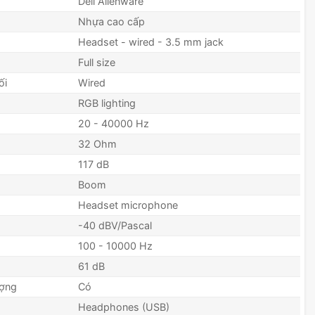
Dell Alienware
Nhựa cao cấp
Headset - wired - 3.5 mm jack
Full size
ối
Wired
RGB lighting
20 - 40000 Hz
32 Ohm
117 dB
Boom
Headset microphone
-40 dBV/Pascal
100 - 10000 Hz
61 dB
ượng
Có
Headphones (USB)