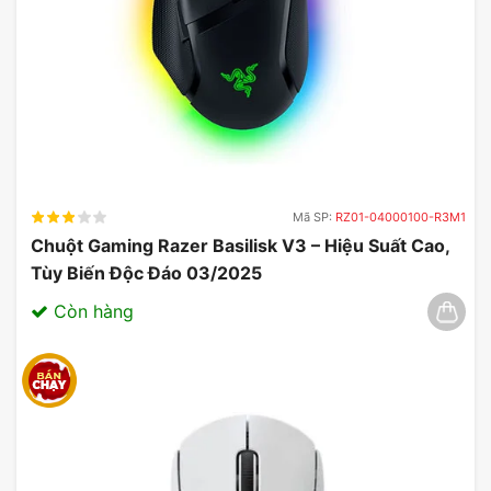
Mã SP:
RZ01-04000100-R3M1
Chuột Gaming Razer Basilisk V3 – Hiệu Suất Cao,
Hiệu năng & trải nghiệm người
Tùy Biến Độc Đáo 03/2025
dùng
Còn hàng
Chất lượng âm thanh & công nghệ âm
thanh độc quyền
Tai nghe gaming ASUS ROG Delta II
nổi bật với
chất lượng âm thanh vượt trội, mang đến trải