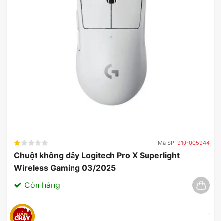
nghiệm chơi game chân thật và sống động. Với
công nghệ âm thanh Hi-Res Audio, tai nghe này có
khả năng tái tạo âm thanh chi tiết, giúp người dùng
cảm nhận rõ ràng từng âm thanh nhỏ nhất trong
game.
Đặc biệt, ASUS ROG Delta II được trang bị driver
50mm ROG Essence, cho phép tạo ra âm bass
mạnh mẽ và dải tần số rộng. Điều này không chỉ
giúp tăng cường trải nghiệm khi chiến đấu trong
game mà còn mang đến cảm giác như đang sống
trong không gian của trò chơi.
Mã SP:
910-005944
Chuột không dây Logitech Pro X Superlight
Wireless Gaming 03/2025
Còn hàng