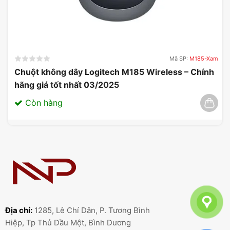
Mã SP:
M185-Xam
Chuột không dây Logitech M185 Wireless – Chính
hãng giá tốt nhất 03/2025
Còn hàng
So sánh ASUS ROG Delta II với các sản
phẩm tai nghe gaming không dây khác
trên thị trường
Địa chỉ:
1285, Lê Chí Dân, P. Tương Bình
Khi so sánh ASUS ROG Delta II với các sản phẩm
Hiệp, Tp Thủ Dầu Một, Bình Dương
tai nghe gaming không dây khác trên thị trường,