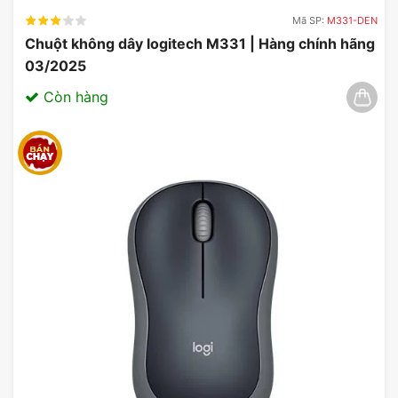
Mã SP:
M331-DEN
Chuột không dây logitech M331 | Hàng chính hãng
03/2025
Các nút điều chỉnh âm lượng và nút tắt tiếng micro
Còn hàng
được đặt ở vị trí thuận tiện, giúp người dùng dễ
dàng thay đổi cài đặt mà không cần rời mắt khỏi
màn hình. Điều này mang đến sự tiện lợi trong
những trận chiến căng thẳng, nơi mà mỗi giây đều
quý giá.
Một điểm cộng lớn khác là ASUS ROG Delta II
được trang bị công nghệ kết nối không dây
2.4GHz, giúp độ trễ gần như bằng không. Điều này
cực kỳ quan trọng trong các trận đấu cạnh tranh,
nơi mà tốc độ phản hồi và độ chính xác là yếu tố
sống còn để giành chiến thắng.