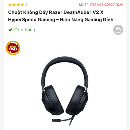
Mã SP:
RZ01-04130100-R3A1
Chuột Không Dây Razer DeathAdder V2 X
HyperSpeed Gaming – Hiệu Năng Gaming Đỉnh
Cao 03/2025
Còn hàng
Đặc biệt, một tính năng đáng chú ý khác chính là
hệ thống âm thanh ảo 7.1, cho phép người dùng
cảm nhận âm thanh đa chiều một cách chân thực
nhất. Điều này rất quan trọng trong các tựa game
FPS, nơi mà việc xác định đúng vị trí của đối thủ
có thể là yếu tố mang lại chiến thắng. Tai nghe
cũng đi kèm với phần mềm ASUS Armoury Create,
giúp người dùng tùy chỉnh âm thanh theo sở thích
cá nhân, từ điều chỉnh âm lượng đến cài đặt âm
bass cho phù hợp với từng loại game.