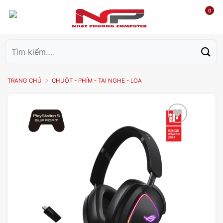
0
Tìm
kiếm:
TRANG CHỦ
CHUỘT - PHÍM - TAI NGHE - LOA
Add to
wishlist