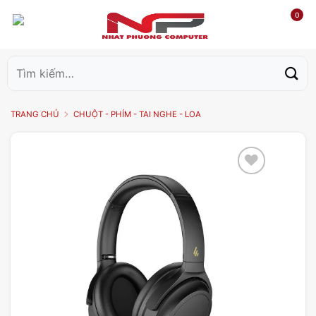
0
Tìm
kiếm:
TRANG CHỦ
CHUỘT - PHÍM - TAI NGHE - LOA
Add to
wishlist