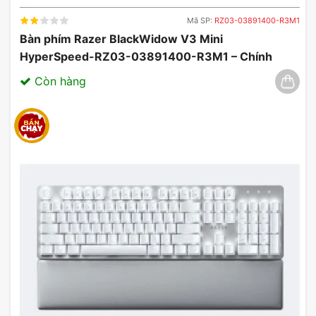
Mã SP:
RZ03-03891400-R3M1
Bàn phím Razer BlackWidow V3 Mini
HyperSpeed-RZ03-03891400-R3M1 – Chính
Hãng, Đẳng Cấp Không Dây 03/2025
Còn hàng