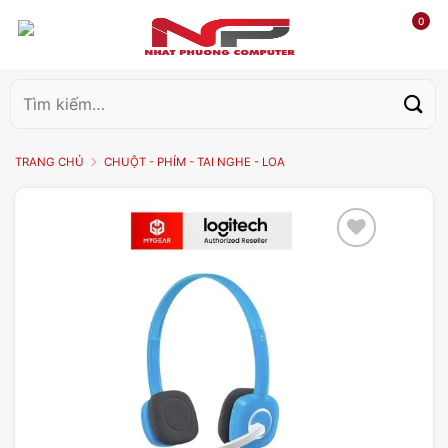
0
Tìm
kiếm:
TRANG CHỦ
CHUỘT - PHÍM - TAI NGHE - LOA
Add to
wishlist