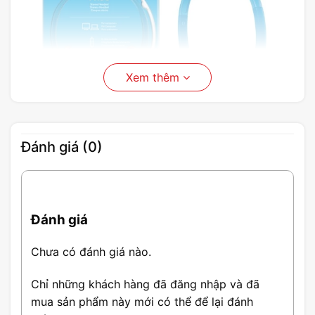
Xem thêm
Đánh giá (0)
Tai nghe Logitech H150
Tai nghe Logitech H150 có kiểu dáng đẹp, trùm qua
Đánh giá
đầu nhưng đủ nhỏ gọn để mang đi mọi nơi. Mang đến
Chưa có đánh giá nào.
cho người dùng tai nghe Logitech H150 sự tiện lợi khi
Chỉ những khách hàng đã đăng nhập và đã
thưởng thức âm nhạc mà họ yêu thích dù họ đang ở
mua sản phẩm này mới có thể để lại đánh
đâu.