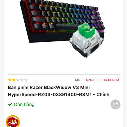
Logitech H150 với máy tính để bàn, máy tính xách tay
và điện thoại thông minh.
Giắc cắm 3.5mm thông thường
Mã SP:
RZ03-03891400-R3M1
Bàn phím Razer BlackWidow V3 Mini
HyperSpeed-RZ03-03891400-R3M1 – Chính
Hãng, Đẳng Cấp Không Dây 03/2025
Còn hàng
Tai nghe Logitech H150
Sản phẩm sử dụng chuẩn kết nối phổ biến nhất