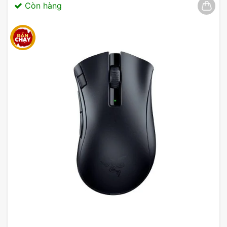
Còn hàng
Mygear và chờ đợi những ưu đãi hấp dẫn!